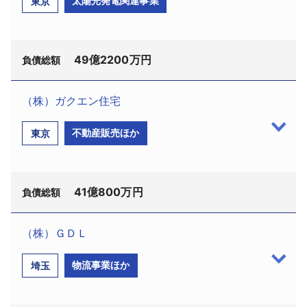
太陽光発電関連事業
東京
古紙や廃プラスチックなどを再利用し、環境に配
人番号:5150001015985、吉野郡下市町栃本1－1、設
慮した新素材「紙マスターバッチ（Ｍ／Ｂ）」や
立1985（昭和60）年7月、資本金2500万円）と、関
「ＭＡＰＫＡ（マプカ）」などの開発製造を展開。
連の大川商店（株）（TSR企業コード:622124595、
使い捨てプラスチックによる海洋汚染などの環境問
49億2200万円
法人番号:6150001018054、同郡下市町伃邑2212、
負債総額
題に対応した新素材として注目され、2000年9月に
設立2012（平成24）年11月、資本金1000万円）は9
千葉県松戸市に研究施設を開設したほか、2003年5
月17日、奈良地裁より破産開始決定を受けた。
（株）ガクエン住宅
月に千葉県旭市に研究施設、工場を開設。その後、
破産管財人には北條正崇弁護士（やすらぎ法律事
旭機工（株）（TSR企業コード：293864616、法
北海道札幌市に工場や営業部、茨城県土浦市に工場
不動産販売ほか
東京
務所、奈良市高天市町11）が選任された。
人番号：1013301022850、豊島区南池袋2－47－
など順調に業容を拡大させるとともに日本政策投資
負債はオーカワが44億965万円、大川商店が24億
6、設立1995（平成7）年7月、資本金9000万円）は
銀行から出資を受けていた。以降も、アメリカにＪ
1311万円で、2社合計68億2276万円。
9月3日、東京地裁に民事再生法の適用を申請し同
Ｖ工場、韓国企業への出資やＪＶによる工場開設す
オーカワは、こんにゃくの製造販売を手掛けてい
41億800万円
日、監督命令を受けた。
負債総額
るなど海外展開を強化していた。
た。大手スーパー等への拡販に取り組み、ゴマ豆腐
申請代理人は星健太弁護士（弁護士法人霞門法律
しかし、2005年から2006年にかけて、第三者に
やところてんなど扱い品を増やすことで事業規模を
事務所、港区新橋1－18－21）。
（株）ＧＤＬ
約50億～60億円の資金流出があった。同時期から決
拡大させ、2016年4月期には売上高約44億5000万円
負債総額は49億2200万円。
（株）ガクエン住宅（TSR企業コー
算書の粉飾を開始し、売掛金等を操作。複数の決算
をあげていた。しかし、近年は同業者間での低価格
物流事業ほか
埼玉
防音ハウスや防音壁など防音設備のリース、販売
ド:292147198、法人番号:4011801000943、葛飾区
書を作成しており、官報公告では、2023年8月期の
競争もあり年間売上高は40億円を割り込む水準とな
を手掛けていた。栃木県足利市内に設置した工場で
南水元2－20－10、設立1984（昭和59）年1月、資本
売上高519億2635万円、最終利益36億380万円を確
り、業績は頭打ちの状態が続いていた。
生産し、建設業者向けに販路を有していた。このほ
金8000万円）は9月10日、東京地裁より破産開始決