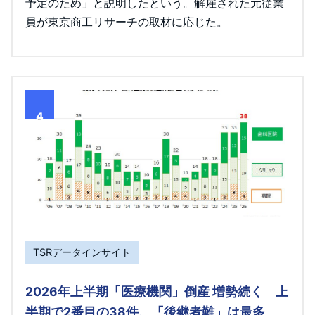
予定のため」と説明したという。解雇された元従業
員が東京商工リサーチの取材に応じた。
4
TSRデータインサイト
2026年上半期「医療機関」倒産 増勢続く 上
半期で2番目の38件、「後継者難」は最多