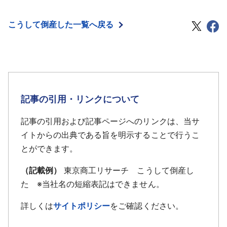
ョックによる信用市場の収縮をはじめとする外部環
今回の措置となった。
境の悪化と消費環境の冷え込みを背景に、業績にも
こうして倒産した一覧へ戻る
急ブレーキがかかった。
2008年10月には、取引金融機関に対してリスケジ
ュールを要請。不採算店舗の撤退、役員報酬の大幅
カット、人員整理などの徹底した販管費削減策を実
行し、2012年7月期には黒字化を果たし、2019年7月
期まで9期連続で営業黒字を継続するまで業況は改善
記事の引用・リンクについて
した。
記事の引用および記事ページへのリンクは、当サ
しかし、2020年からのコロナ禍により、主な販路
イトからの出典である旨を明示することで行うこ
である百貨店やホテル内店舗が大きなダメージを負
とができます。
ったことに加え、ロシアのウクライナ侵攻による物
流網の混乱、各種コストの高騰、急激な円安進行に
（記載例）
東京商工リサーチ こうして倒産し
より、資金繰りが悪化。営業店舗をコロナ禍前の14
た ※当社名の短縮表記はできません。
店舗から8店舗へ絞るなど固定費の削減を断行するほ
詳しくは
サイトポリシー
をご確認ください。
か、「マ・メール」の名称を冠したオリジナルブラ
ンドやＥＣ事業の立ち上げにも注力していたもの