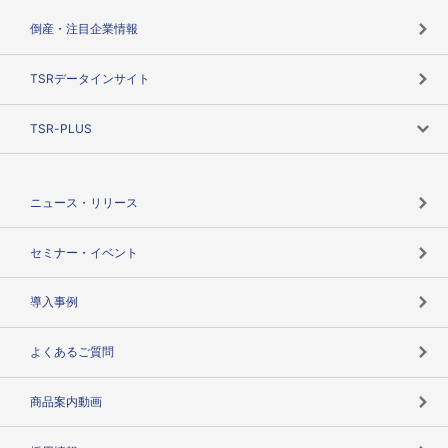
カテゴリで探す
倒産・注目企業情報
TSRのビジョン
目的で探す
TSRデータインサイト
創業のあゆみ
ニーズで探す
TSR-PLUS
TSRのCSR
役割で探す
TSR-PLUSトップ
支社店一覧
ニュース・リリース
失敗しない与信管理とは
決算情報
セミナー・イベント
海外取引のノウハウ
パートナー体制
導入事例
企業データの有効活用
マルチステークホルダー
よくあるご質問
コンプライアンスチェック
商品案内動画
用語辞典