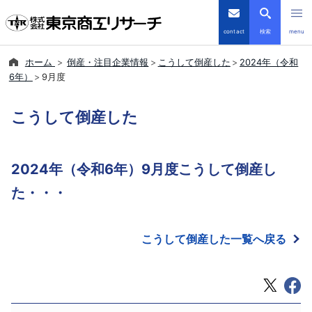
contact
検索
menu
ホーム
倒産・注目企業情報
こうして倒産した
2024年（令和
倒産・注目企業情報
6年）
9月度
TSRデータインサイト
こうして倒産した
TSR-PLUS
2024年（令和6年）9月度こうして倒産し
優良企業サイト
た・・・
会社案内
こうして倒産した一覧へ戻る
商品・サービス
導入事例