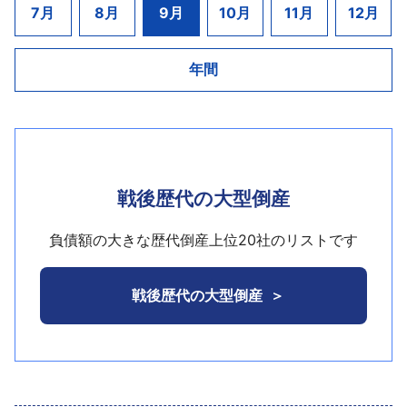
で5億円を超える赤字に陥った。このため、新たな資
を維持していたが、取扱品の増加と、それに伴い倉
7月
8月
9月
10月
11月
12月
申請代理人は岡野真也弁護士（弁護士法人岡野真
金調達先を模索していたが難航し、ここにきて資金
庫の拡張が必要となったことなどで新たに賃貸倉庫
也法律事務所、東京都中央区日本橋本石町3－1－2）
繰りが限界に達した。
を手配。これにより注文後から数日での配送を可能
ほか5名。
年間
とする体制を構築した。
負債総額は23億7800万円。
最近では、自社のインターネットショップ「ふっ
大阪市で創業し、子供服の卸売を中心として事業
か屋」に加え、アマゾン、楽天、ヤフー、ａｕなど
を展開していたが、2000年7月期に海外子供服ラグ
各種ＥＣサイトにも出店。清涼飲料水、キッチン用
ジュアリーブランドとの独占契約締結を契機とし
品、家電、日用品、加工食品など幅広い商品を取り
て、本格的に小売業へ進出。「日本初のラグジュア
戦後歴代の大型倒産
扱い一般個人向けに販売するほか、顧客の荷物を保
リー子供服ブランド」の小売店として、マーケット
管して仕分け・出荷する物流事業も展開していた。
の反響を呼び、各方面からの多数の出店要請を受
負債額の大きな歴代倒産上位20社のリストです
しかし、急激な事業拡大に伴う経費の膨張と低価
け、2005年7月期には、全国18拠点29店舗を展開す
格・低収益での経営を強いられてきたことから厳し
るまでに店舗網を拡大し、売上高も20億円を突破し
戦後歴代の大型倒産
い資金繰りが続き、ノンバンクから資金を調達する
た。
などして凌いでいたものの、資金繰りは好転しなか
2006年頃からは株式上場を目指し、さらなる店舗
った。一時期はスポンサー支援による事業の再建を
網の拡大、広告宣伝、顧客・商品データベースシス
目指していたが、優良スポンサーがみつからないこ
テムへの投資などを推進していたが、リーマン・シ
とで再建計画が実現せず、事業継続が困難となり、