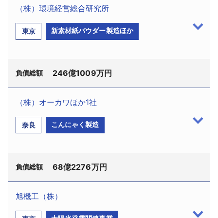
（株）環境経営総合研究所
採用情報
新素材紙パウダー製造ほか
東京
よくあるご質問
English
246億1009万円
負債総額
（株）オーカワほか1社
（株）環境経営総合研究所（TSR企業コー
こんにゃく製造
奈良
ド:294046615、法人番号:5011001043734、渋谷区
南平台町16－29、設立1996（平成8）年12月、資本
金24億7000万円）は9月30日、会社更生開始決定を
68億2276万円
受けた。
負債総額
管財人には岩崎晃弁護士（岩崎・本山法律事務
所、中央区八丁堀4－1－3）が選任された。
旭機工（株）
負債総額は債権者63名に対して246億1009万円。
（株）オーカワ（TSR企業コード:620058161、法