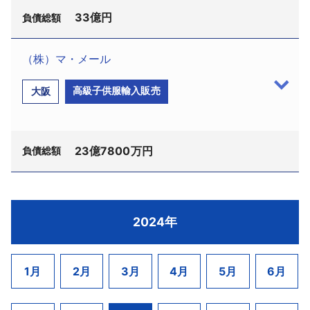
保し、純資産345億1902万円、総資産544億1966万
2020年4月期には一旦閉鎖していた中部圏の営業
か、太陽光設備の設計施工および介護機器・用具の
33億円
定を受けた。
負債総額
円としていたが、税務申告では、2023年8月期の売
所を再開し、2021年4月期には大阪営業所も開設する
販売などにも事業範囲を拡大させ、2020年6月期に
破産管財人には浅沼雅人弁護士（ときわ法律事務
上高は46億9281万円に対し、最終利益は2億3473万
などして営業強化を図り、2023年4月期にはパッケ
は売上高51億5478万円をあげていた。しかし以降
所、千代田区大手町1－8－1）。
（株）マ・メール
円にとどまり、純資産56億7069万円、総資産300億
ージのリニューアル等にも着手したものの、思うよ
は、「新型コロナウイルス」感染拡大の影響を受け
負債総額は41億800万円。
（株）ＧＤＬ（TSR企業コード:314425519、法人
2835万円だった。売掛金等を適正に処理した場合、
うに業績は改善しなかった。こうしたなか、商品
るほか、2022年11月には建設業登録を廃業するなど
高級子供服輸入販売
大阪
葛飾区を中心に戸建て分譲住宅の販売や建設を手
番号:6030001095295、深谷市櫛引153－1、設立
債務超過に陥る可能性が高まったため、債権者から
「匠の生芋しらたき」において、一部に溶解が見受
事業規模を縮小していた。金融機関に返済リスケジ
掛けていた。地元地域ではラッピングバスを利用し
2012（平成24）年11月）は9月13日、さいたま地裁
会社更生法を申し立てられていた。
けられ、腐敗臭が確認されたとして自主回収および
ュールを要請し、再建に取り組んでいたが資金繰り
た積極的な広告で知名度を有し、地域密着型の営業
より破産開始決定を受けた。
返金を余儀なくされる事態が発生。2024年8月1日よ
は改善せず、今回の措置となった。
展開を図っていた。また、足立区内にも支店を開設
23億7800万円
破産管財人には青山隆治弁護士（弁護士法人Ｍｏ
負債総額
り対応開始となっていたが、事業継続の見通しが立
して営業エリアを拡大させ、2007年5月期には売上
ｎｔｅ南浦和法律事務所、さいたま市南区南浦和2－
たず、8月9日に事業を停止していた。
高95億7669万円をあげていた。しかし、以降は同業
39－18）が選任された。
大川商店はオーカワに対してこんにゃく芋等の原
大手との競合激化などにより減収推移が続いていた
負債総額は33億円。
（株）マ・メール（TSR企業コード:570657296、
材料を供給していたが、同社に連鎖した。
2024年
うえ、「新型コロナウイルス」感染拡大で対面営業
中古家電の販売や物流管理を行う（株）ファイブ
法人番号:4120001089868、大阪市住之江区南港北2
が制限されるなど事業環境が悪化し、2022年5月期
ワンリユース（TSR企業コード:313886431、法人番
－1－10、登記上：同市中央区備後町2－5－8、設立
の売上高は40億8718万円に減少。原材料高騰などの
号:8030001087596、深谷市）からネット事業を引
1978（昭和53）年4月、資本金2億4800万円）は9月
1月
2月
3月
4月
5月
6月
影響もあり、利益面の苦戦から借入金に頼った資金
き継いで事業を開始。当初は受注ベースで仕入れを
24日、東京地裁に民事再生法の適用を申請し同日、
繰りが続くなか、2024年5月期は売上減や在庫処分
行うシステムを採用することで在庫を持たない経営
監督命令を受けた。