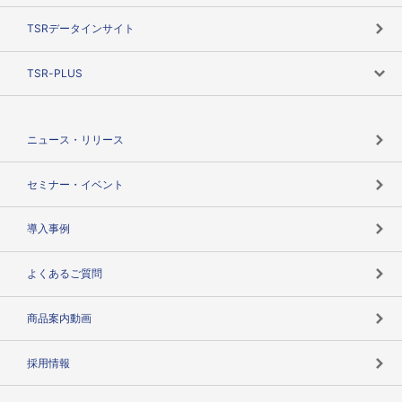
目的で探す
TSRデータインサイト
創業のあゆみ
Q
利用者数に制限はありますか？
ニーズで探す
TSR-PLUS
TSRのCSR
役割で探す
A
サブメールアドレスは、3名まで登録
TSR-PLUSトップ
支社店一覧
ニュース・リリース
可能です。
失敗しない与信管理とは
決算情報
セミナー・イベント
海外取引のノウハウ
パートナー体制
導入事例
企業データの有効活用
マルチステークホルダー
よくあるご質問
コンプライアンスチェック
商品案内動画
用語辞典
採用情報