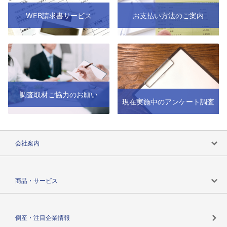
WEB請求書サービス
お支払い方法のご案内
ログイン時に数回、IDまたはパスワードの
Q
入力を誤入力したため画面がロックされて
しまいログインできません。
A
15分ほどお待ちください。自動解除と
調査取材ご協力のお願い
現在実施中のアンケート調査
なっております。
会社案内
本サービス申し込み後は、紙による請求書
Q
の提供はなくなりますか？
会社案内トップ
商品・サービス
A
本サービス申し込み後は、原則として
会社概要
紙の請求書は発行いたしません。
カテゴリで探す
倒産・注目企業情報
TSRのビジョン