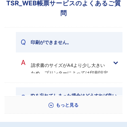
TSR_WEB帳票サービスのよくあるご質
問
Q
印刷ができません。
A
請求書のサイズがA4より少し大きい
ため、プリンターによっては印刷設定
が必要となります。原稿サイズA4、
出力サイズA4、原稿の向きを横とし
IDを忘れてしまった場合はどうすれば良い
て印刷をお願いいたします。
Q
ですか？
A
お客さま担当支店またはサポートデス