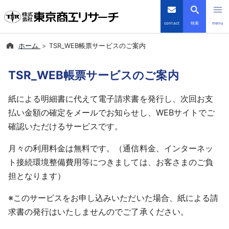
contact
検索
menu
ホーム
TSR_WEB帳票サービスのご案内
倒産・注目企業情報
TSR_WEB帳票サービスのご案内
TSRデータインサイト
紙による明細書に代えて電子請求書を発行し、次回お支
TSR-PLUS
払い金額の確定をメールでお知らせし、WEBサイトでご
確認いただけるサービスです。
優良企業サイト
月々の利用料金は無料です。（通信料金、インターネッ
会社案内
ト接続環境整備費用等につきましては、お客さまのご負
担となります）
商品・サービス
※このサービスをお申し込みいただいた場合、紙による請
求書の発行はいたしませんのでご了承ください。
導入事例