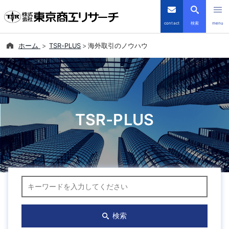
contact
検索
menu
ホーム
TSR-PLUS
海外取引のノウハウ
倒産・注目企業情報
TSRデータインサイト
TSR-PLUS
TSR-PLUS
優良企業サイト
会社案内
キーワード検索
商品・サービス
導入事例
検索