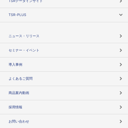
TSRデータインサイト
創業のあゆみ
ニーズで探す
TSR-PLUS
TSRのCSR
役割で探す
TSR-PLUSトップ
支社店一覧
ニュース・リリース
失敗しない与信管理とは
決算情報
セミナー・イベント
海外取引のノウハウ
パートナー体制
導入事例
企業データの有効活用
マルチステークホルダー
よくあるご質問
コンプライアンスチェック
商品案内動画
用語辞典
採用情報
お問い合わせ