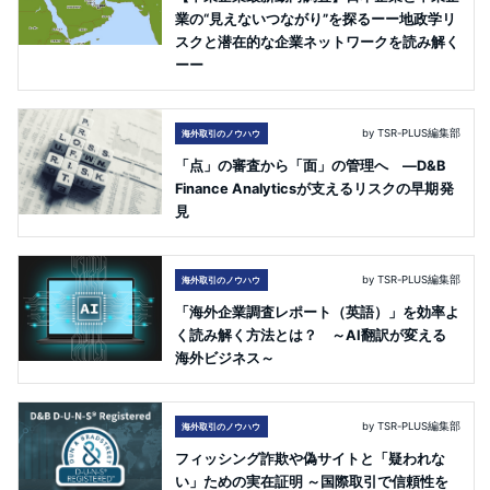
業の“見えないつながり”を探るーー地政学リ
スクと潜在的な企業ネットワークを読み解く
ーー
by TSR-PLUS編集部
海外取引のノウハウ
「点」の審査から「面」の管理へ ―D&B
Finance Analyticsが支えるリスクの早期発
見
by TSR-PLUS編集部
海外取引のノウハウ
「海外企業調査レポート（英語）」を効率よ
く読み解く方法とは？ ～AI翻訳が変える
海外ビジネス～
by TSR-PLUS編集部
海外取引のノウハウ
フィッシング詐欺や偽サイトと「疑われな
い」ための実在証明 ～国際取引で信頼性を