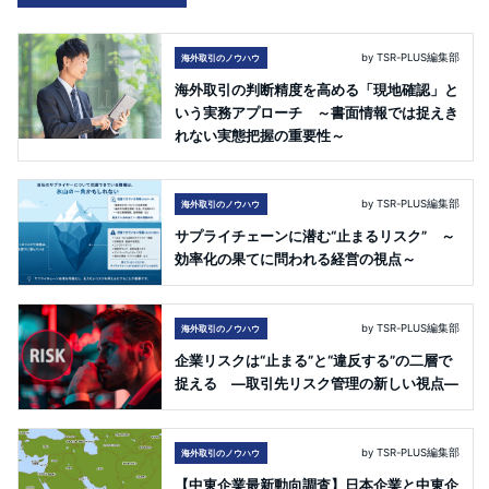
by TSR-PLUS編集部
海外取引のノウハウ
海外取引の判断精度を高める「現地確認」と
いう実務アプローチ ～書面情報では捉えき
れない実態把握の重要性～
by TSR-PLUS編集部
海外取引のノウハウ
サプライチェーンに潜む“止まるリスク” ～
効率化の果てに問われる経営の視点～
by TSR-PLUS編集部
海外取引のノウハウ
企業リスクは“止まる”と“違反する”の二層で
捉える ―取引先リスク管理の新しい視点―
by TSR-PLUS編集部
海外取引のノウハウ
【中東企業最新動向調査】日本企業と中東企