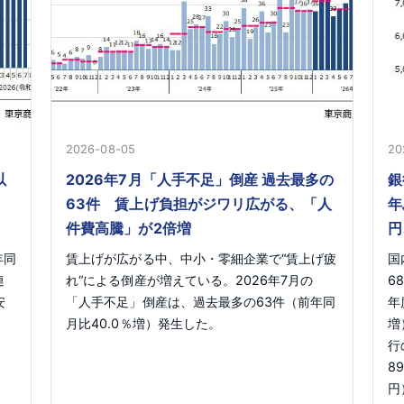
2026-08-05
20
以
2026年7月「人手不足」倒産 過去最多の
銀
63件 賃上げ負担がジワリ広がる、「人
年
件費高騰」が2倍増
円
年同
賃上げが広がる中、中小・零細企業で“賃上げ疲
国
連
れ“による倒産が増えている。2026年7月の
6
安
「人手不足」倒産は、過去最多の63件（前年同
年
月比40.0％増）発生した。
増
行
8
円