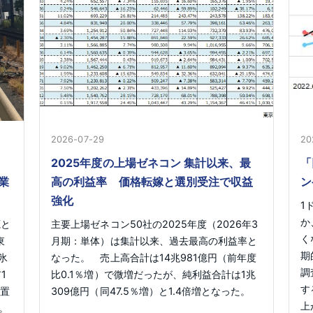
2026-07-29
20
2025年度の上場ゼネコン 集計以来、最
「
業
高の利益率 価格転嫁と選別受注で収益
ン
強化
1
か
源と
主要上場ゼネコン50社の2025年度（2026年3
く
東
月期：単体）は集計以来、過去最高の利益率と
期
氷
なった。 売上高合計は14兆981億円（前年度
調
1
比0.1％増）で微増だったが、純利益合計は1兆
す
を置
309億円（同47.5％増）と1.4倍増となった。
上
。