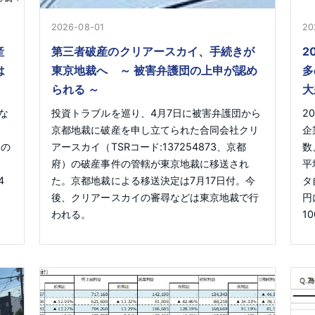
2026-08-01
20
産
第三者破産のクリアースカイ、手続きが
2
は
東京地裁へ ～ 被害弁護団の上申が認め
多
られる ～
大
な
投資トラブルを巡り、4月7日に被害弁護団から
2
）
京都地裁に破産を申し立てられた合同会社クリ
企
）の
アースカイ（TSRコード:137254873、京都
数
府）の破産事件の管轄が東京地裁に移送され
平
4
た。京都地裁による移送決定は7月17日付。今
タ
後、クリアースカイの審尋などは東京地裁で行
円
われる。
1