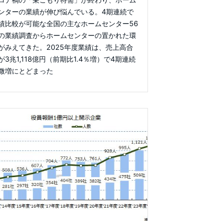
ンターの業績が伸び悩んでいる。4期連続で
績比較が可能な全国の主なホームセンター56
の業績調査からホームセンターの置かれた環
がみえてきた。2025年度業績は、売上高合
が3兆1,118億円（前期比1.4％増）で4期連続
微増にとどまった