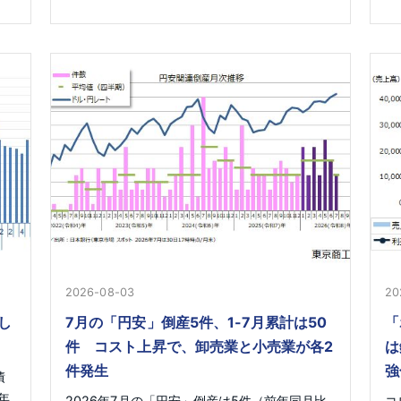
2026-08-03
20
し
7月の「円安」倒産5件、1-7月累計は50
「
件 コスト上昇で、卸売業と小売業が各2
は
件発生
強
債
年
2026年7月の「円安」倒産は5件（前年同月比
コ