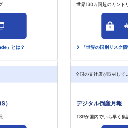
グ
世界130カ国超のカン
ade」とは？
「世界の国別リスク情
全国の支社店が取材して
GRS）
デジタル倒産月報
照
TSRが国内でいち早く