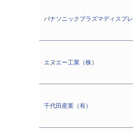
パナソニックプラズマディスプ
エヌエー工業（株）
パナソニックプラズマディスプレイ（株）（T
月、資本金1000万円、渡辺利幸社長、
所、大阪市中央区北浜2－3－9、電話06
親会社パナソニック（株）（TSR企業コ
レイ事業を手掛ける目的で設立された
千代田産業（有）
木第一・第二工場のほか、尼崎工場で生産
エヌエー工業（株）（旧：日本圧延工業（株）
しかし、その後は、液晶との競争激化や
和10年3月、資本金2億2777万円、
た。このためプラズマディスプレイパネ
由樹弁護士（堂島法律事務所、大阪市中央
などの資産の処分を進め、処分が完了