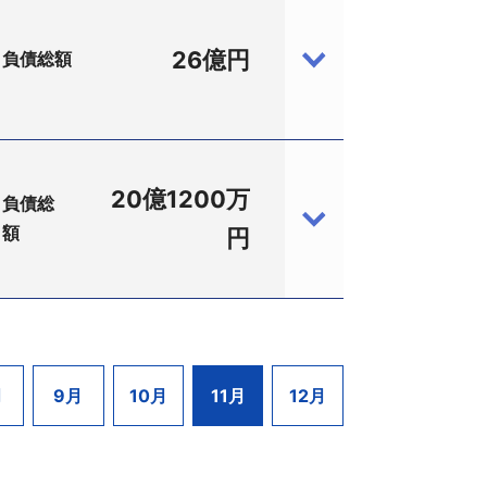
を有していた企業。アルミニウムおよび
ーダメモリ（株）（現:マイクロンメモ
の加工品なども製造していた。昭和57
った。
26億円
負債総額
術力を背景に高い生産能力を有し、大手
2－6、設立昭和55年1月、資本金3500
価損残高525億円を計上。PPDに対
た。
護士（竹澤一郎法律事務所、同市桜4－
申請に伴い、取立不能となることが見込
年11月期は多額の赤字を計上。以降
期より受注が持ち直すなかで人員削減な
として、ボウリング場経営などを目的に
舗のほか、ボウリング場、ゴルフ練習
20億1200万
負債総
りは厳しい状況にあった。このため主力
10月期には約280億3600万円の売
額
6－79、設立大正15年2月、資本金4億
円
月、非鉄総合商社である（株）川嶋
50億8900万円の売上高まで減少し
修平弁護士ほか5名（髙橋修平法律事務
昭和56年12月、資本金9000万円、川嶋義
会社分割などにより業務を移管し、最終
収分割の手法により新：日本圧延工業
態となった。路線バスやコミュニティバ
立平成28年1月、資本金4500万円、代表取
円の年間売上高を計上し、平成12年頃ま
現社名に変更し9月30日付けで、株主
担などで赤字経営が慢性化し、資金面は
久保田字高畑7－1、登記上：岐阜県羽島市江
月
9月
10月
11月
12月
2億円まで膨らんだ。業況が改善せず、自
東京地裁へ民事再生法の適用を申請した。監
を協議している。
6－1122）が選任された。負債総額は約