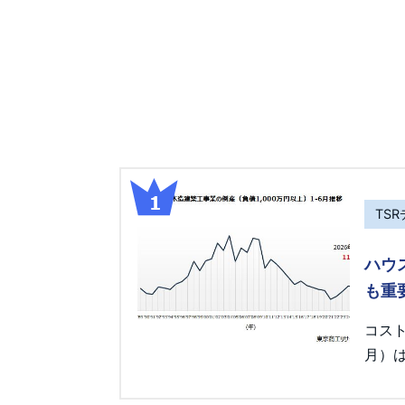
TS
ハウ
も重
コス
月）は