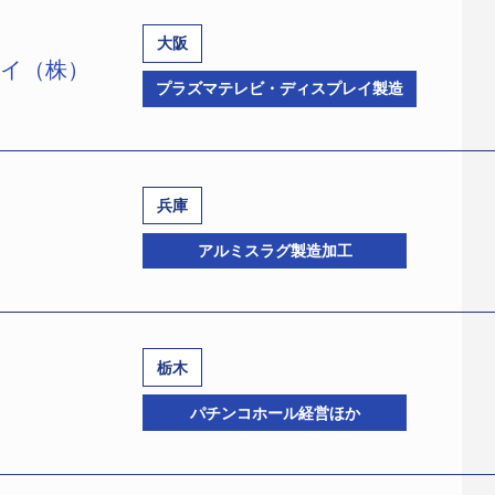
大阪
レイ（株）
プラズマテレビ・ディスプレイ製造
兵庫
SR企業コード:571644155、法人番号:11209010025
アルミスラグ製造加工
以下PPD ）は11月1日、大阪地裁へ特別清算を申請した。申
－6201－4458）ほか1名。負債総額は親会社1社に対して約50
ード:570191092）の出資により、地上波デジタル放送の
。プラズマテレビ、業務用プラズマディスプレイ、プラズマデ
栃木
体制を構築。ピーク時の平成21年3月期の売上高は約3137億
、TSR企業コード:570159253、法人番号:31400010
パチンコホール経営ほか
市場価格の大幅下落などの影響を受け、26年3月期の売上高は
代表清算人：池上由樹弁護士）は10月31日、神戸地裁伊丹支部
ル事業の継続は困難と判断し、26年3月末に事業活動を停止
区北浜2－3－9、電話06－6201－0444）。負債総額は金融
したことから解散し、特別清算開始の申請を行うこととなった