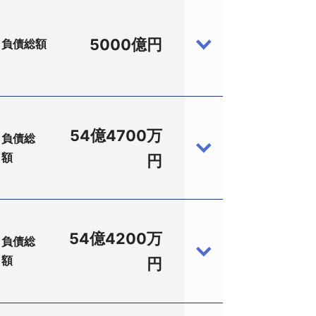
5000億円
負債総額
54億4700万
負債総
額
03、茨木市松下町1－1、設立平成12年7
円
請代理人は柴野高之弁護士（堂島法律事務
00億円（平成28年10月31日現在）。
高精細な映像を再現するプラズマディスプ
ィスプレイモジュールなどを製造し、茨
54億4200万
負債総
1400万円を計上していた。
額
78713、伊丹市南本町6－4－6、設立昭
円
約201億6700万円まで落ち込んでい
へ特別清算を申請した。申請代理人は池上
。以降は、所有する工場建物や生産設備
機関に対して約54億4700万円。
。