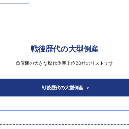
レンズ製造を目的に創業。戦後は一時休業していたが、27年
荘市に秋田工場を開設し、平成5年に実質的な本社機能を秋田
フ用レンズやデジタルカメラ用レンズなどの製造を手掛け、2
3月期の売上高は約10億600万円に低下、約1億7600万円
とさらに落ち込み、約2億4500万円の赤字となり債務超過額が
戦後歴代の大型倒産
負債額の大きな歴代倒産上位20社のリストです
戦後歴代の大型倒産