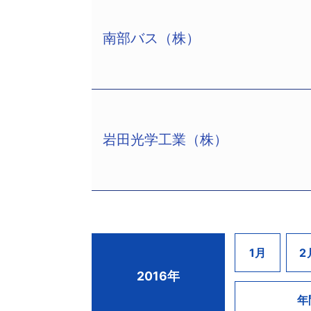
設立以来、一貫してアルミニウム関連
製造業としては、24年2月会社更生法
同合金の連続鋳造熱間圧延コイルや板
リジャパン（株）、TSR企業コード:2
南部バス（株）
年頃に新設した滋賀工場は、積極的に
千代田産業（有）（TSR企業コード:260
なお、パナソニックは個別決算において
優良企業を中心に受注基盤を構築、ピー
万円、朴末秀社長）は10月28日、宇
する将来の損失見積額についても、関係
その後は東日本大震災の発生やタイの
1－28、電話028－621－9016）が
まれる追加の損失57億円については、
は、円高による原料価格高騰や電気・ガ
東海産業（有）（旧：進基商事（有）、T
どリストラを実施、諸経費見直しを行
小山市内で設立。その後、宇都宮市内
しかし、過去の工場への積極的な設備
岩田光学工業（株）
場、ゲームセンター、カラオケ店等のレジ
南部バス（株）（TSR企業コード:1900
取引行より金融支援を取り付けるほか、
上高を計上していた。その後は、関連会
5000万円、佐藤力社長）は11月2
（TSR企業コード:450009947、法人
た。そうしたなか、グループ中核の東海
所、中央区銀座2－2－2、電話03－69
勝社長）をスポンサーとした抜本的な
的に金融債務や関連会社等への債務な
五戸電気鉄道（株）として設立され昭
（株）（TSR企業コード:016824466
ス、高速バス、貸切バスなどのほか、関
締役：磯部正信氏）が当社事業を継承、
では20億円を超える年間売上高を維
総会決議により解散した。
岩田光学工業（株）（TSR企業コード:4
1月
2
厳しい状態となっていた。27年3月期
吉良町1610、設立昭和44年7月、資
2016年
力での再建も難しく今回の措置となっ
督委員には長屋憲一弁護士（NeOパート
年
20億1200万円。