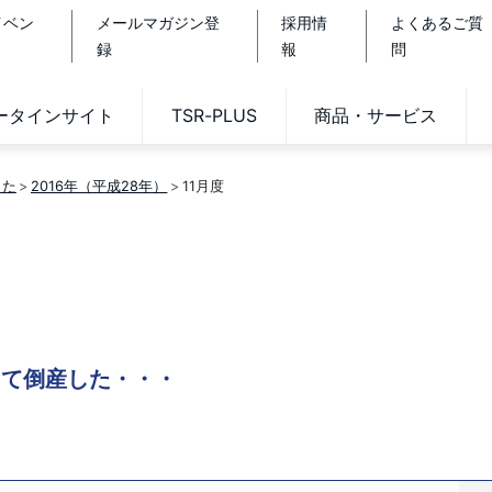
イベン
メールマガジン登
採用情
よくあるご質
録
報
問
データインサイト
TSR-PLUS
商品・サービス
した
2016年（平成28年）
11月度
うして倒産した・・・