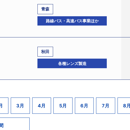
製品の製造を手掛け、特にアルミスラグ圧延業界では知名度
の適用を申請したDRAM製品開発・製造を手掛けていたエルピ
を製造するほか、高速プレスにより打ち抜かれたスラグ、それら
青森
94417524、東京都中央区）を上回り、戦後最大の負債額とな
機械設備を導入したことと、長年の業歴に裏付けされた高い技
119725、法人番号:7060002002552、宇都宮市上戸祭町4
、平成28年3月期末現在、PPDの株式に対する関係会社株式評
路線バス・高速バス事業ほか
ク時の平成2年11月期の売上高は69億953万円を計上してい
都宮地裁から破産開始決定を受けた。破産管財人には竹澤一郎弁
会社事業損失引当金4943億円を計上済み。PPDの特別清算
洪水などの影響を受けて受注が落ち込み減収基調をたどり、23
選任された。負債総額は約54億4200万円。
29年3月期で計上する予定。
ス料金の上昇なども収益の圧迫要因となっていた。25年11月
SR企業コード:260182214、宇都宮市）のグループ会社
い身軽な体制を目指していた。
に本社を移しパチンコ店の経営も開始した。パチンコ店約40店
秋田
投資に伴う借入額が年間売上高を上回る状態が続き、資金繰
ャー施設を運営するグループの1社として、ピーク時の平成16年
18038、法人番号:1420001006267、八戸市是川字二ツ屋
人材の派遣を受けながら財務改善に努めていたところ28年4
各種レンズ製造
社への業務移管を進めて事業規模は縮小し、20年10月期には約
8日、東京地裁に民事再生法の適用を申請した。申請代理人は髙橋
番号:3080401001355、静岡県浜松市西区湖東町3222、設立
産業が25年5月に破産。以降はグループ内での再編が進み、
03－3210）。負債総額は約26億円。
事業再生支援計画の実施に合意した。これに伴って8月1日、吸
どが残り、今回の措置となった。
和6年にバス事業へ参入、44年に鉄道事業を廃止し現在の業
、法人番号:7160001019265、滋賀県東近江市平柳町514、設
連会社では観光ツアー等も行っていた。ピーク時には約23億
従業員106名を再雇用し川嶋が完全子会社化。当社は8月1日、
持していた。しかし、当時より乗合バスの採算割れや設備投資負
70084499、法人番号:7200001010764、由利本荘市
月
3月
4月
5月
6月
7月
8
には売上高が13億8688万円まで落ち込み、債務超過額は約2
本金6500万円、岩田好實社長、従業員135名）は11月24日、
た。現在、関連会社を含めて岩手県内の大手同業者へ事業譲渡
ナーズ法律事務所、千代田区平河町2－4－13、電話03－522
間