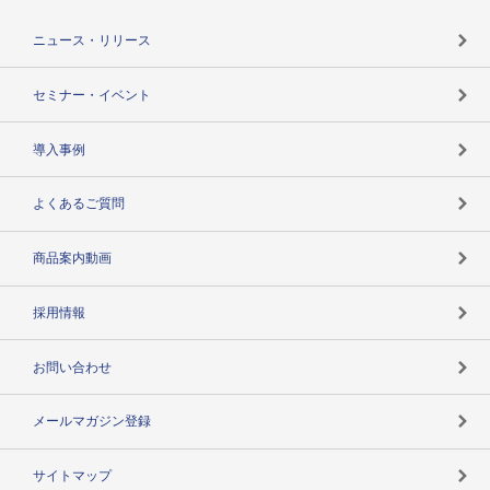
役割で探す
TSR-PLUSトップ
支社店一覧
ニュース・リリース
失敗しない与信管理とは
決算情報
セミナー・イベント
海外取引のノウハウ
パートナー体制
導入事例
企業データの有効活用
マルチステークホルダー
よくあるご質問
コンプライアンスチェック
商品案内動画
用語辞典
採用情報
お問い合わせ
メールマガジン登録
サイトマップ