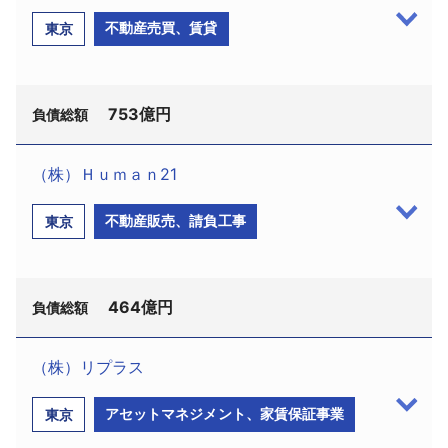
リーマン・ブラザーズ・コマーシャル・モーゲー
8−9−11、ひいらぎ法律事務所、電話
不動産売買、賃貸
東京
ジ（株）（港区六本木6−10−1、設立平成13年12月、
03−3573−1578）が選任された。負債総額はリーマ
資本金10億円、トーマス・ピアソン社長）と、サン
ン・ブラザーズ証券（株）が3兆4314億円で、2000
ライズファイナンス（株）（同所、設立平成10年1
年10月の協栄生命保険（株）（負債総額4兆5296億
753億円
月、資本金5億円、同社長）の2社は、9月16日東京地
負債総額
円）に次ぐ戦後2番目規模の大型倒産となった。リー
裁に民事再生手続開始を申し立てた。
マン・ブラザーズ・ホールディングス（株）は5159
（株）Ｈｕｍａｎ21
億円。
監督委員には多比羅誠弁護士（中央区銀座
協同興産（株）（千代田区内神田3−2−9、設立昭
8−9−11、ひいらぎ法律事務所、電話
不動産販売、請負工事
東京
リーマン・ブラザーズ証券（株）は、昭和48年に
和41年4月、資本金8523万円、鈴木文子社長）は、8
03−3573−1578）が選任された。負債総額はリーマ
アメリカの名門投資銀行リーマン・ブラザーズが東
月20日東京地裁に破産手続開始を申し立て、9月3日
ン・ブラザーズ・コマーシャル・モーゲージ（株）
京駐在事務所を開設。同61年リーマン・ブラザーズ
開始決定を受けた。負債総額は753億円。
が3844億5800万円、サンライズファイナンス
証券会社東京支店を開設、平成9年には東京支店がニ
464億円
負債総額
（株）が3639億5300万円。
同社は、昭和41年設立の不動産売買・賃貸会社。
ューヨーク、ロンドンと並ぶ主要三拠点として位置
都内（千代田区、港区）を中心に、北海道札幌市内
づけられた。その後、同18年4月（有）セフェウスと
リーマン・ブラザーズ・コマーシャル・モーゲー
（株）リプラス
でビル・不動産用地の開発を行い、旧：住専などか
して設立、同年8月株式会社に組織変更し同時にリー
ジ（株）は平成13年12月に設立、不動産担保融資業
（株）Ｈｕｍａｎ21（台東区蔵前1−8−6、設立昭和
らの資金調達により業容を拡大し、ピーク時の平成2
マン・ブラザーズ証券準備（株）に商号変更。同年
アセットマネジメント、家賃保証事業
東京
務、融資債権の証券化業務を専門に手がけていた。
44年7月、資本金14億3644万円、林清美社長、従業
年7月期には年商96億円を計上していた。
12月、リーマン・ブラザーズ証券会社東京支店より
同19年8月にリーマン・ブラザーズ証券（株）の
員84名）は、9月19日東京地裁に民事再生手続開始を