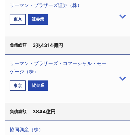
リーマン・ブラザーズ証券（株）
採用情報
証券業
東京
よくあるご質問
English
3兆
4314億円
負債総額
リーマン・ブラザーズ・コマーシャル・モー
リーマン・ブラザーズ証券（株）（港区六本木
ゲージ（株）
6−10−1、設立平成18年4月、資本金441億3700万
貸金業
東京
円、桂木明夫社長、従業員1309名）と、持株会社の
リーマン・ブラザーズ・ホールディングス（株）
（同所、設立平成18年4月、資本金441億7170万円、
3844億円
松野允彦社長）は、9月16日東京地裁に民事再生手続
負債総額
開始を申し立てた。
協同興産（株）
監督委員には多比羅誠弁護士（中央区銀座