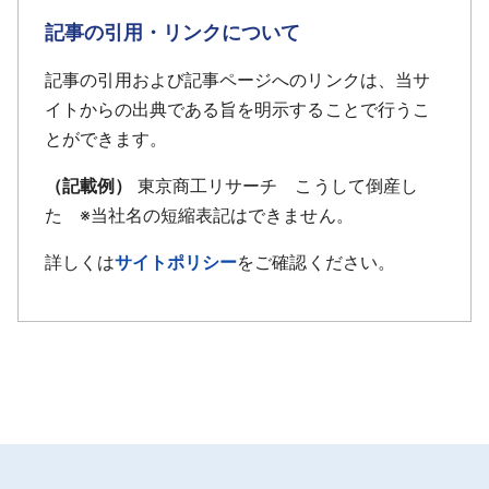
し、継続企業の前提に関する重要な疑義が生じてい
に破綻するなどで経営環境はさらに悪化。9月16日に
記事の引用・リンクについて
ることを、9月22日に明らかにしていた。ここにきて
は同21年4月期第1四半期報告書の提出が遅延してい
運転資金確保が不可能となり、事業継続を断念し
ることを明らかにしていた。ここにきて一段と金融
記事の引用および記事ページへのリンクは、当サ
た。
機関の融資姿勢も厳しくなり、今月の決済資金調達
イトからの出典である旨を明示することで行うこ
の目処が立たないことから、今回の申立となった。
とができます。
（記載例）
東京商工リサーチ こうして倒産し
た ※当社名の短縮表記はできません。
詳しくは
サイトポリシー
をご確認ください。