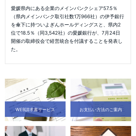
愛媛県内にある企業のメインバンクシェア57.5％
（県内メインバンク取引社数1万966社）の伊予銀行
を傘下に持ついよぎんホールディングスと、県内2
位で18.5％（同3,542社）の愛媛銀行が、7月24日
開催の取締役会で経営統合を付議することを発表し
た。
WEB請求書サービス
お支払い方法のご案内