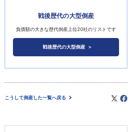
上場した。最近では不動産私募ファンド事業を拡
である日本法人のリーマン・ブラザーズ証券（株）
ークとなる年商360億4400万円（単体ベース）を計
大、同18年には中国への投資アレンジをはじめ、大
が民事再生手続開始を申し立てたことで、主に親会
戦後歴代の大型倒産
上していた。
型の不動産アレンジを多数組成し、同19年12月期に
社からの借入に依存していた両社とも、自力での再
は年商123億700万円を計上していた。
建が困難となり今回の措置となった。
しかし、平成19年夏以降、サブプライムローン問
負債額の大きな歴代倒産上位20社のリストです
題などに端を発する金融市場の混乱などにより経営
しかし、米国サブプライムローン問題による信用
環境が悪化。特にマンション1棟販売事業は買い手の
収縮が同社の資金調達にも波及。不動産流動性の急
戦後歴代の大型倒産
資金調達不足により売上・収益に影響が出ていたた
速な低下と、特にＲＥＩＴ市場の混乱からファンド
め、従来のファンドを中心とした販売から事業者向
の活動が鈍ったことで、そこからのフィー収入が激
けへの販売へ転換したほか、戸建事業も縮小してい
減。また、証券化市場の混乱からレントゴー事業で
た。
の証券化商品の販売も滞るなか、インフラ構築に際
する設備投資などの借入返済負担が重くなってい
平成20年4月期は年商338億3200万円に対し2億
た。このような状況下で、平成20年7月、8月末に連
2600万円の最終利益を確保していたものの、環境悪
こうして倒産した一覧へ戻る
続で家賃の送金遅延を起こし資金繰り逼迫を露呈。
化に対応した事業の立て直しを進めていた。しか
一部取引先には支払留保による営業債務の履行が困
し、今期に入り更なる不動産市況の悪化に伴って金
難な状況に陥った。監査法人からの監査報告書も受
融機関からの新規借入や借換えが一層困難となった
けられないため同年12月期半期報告書の提出を延期
うえ、同業の住宅・マンション供給業者が立て続け