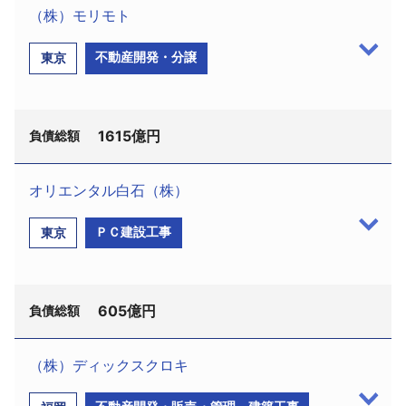
（株）モリモト
採用情報
不動産開発・分譲
東京
よくあるご質問
English
1615億円
負債総額
オリエンタル白石（株）
（株）モリモト（渋谷区恵比寿南3−7−4、設立昭
ＰＣ建設工事
東京
和48年5月、資本金57億7176万円、森本浩義社長、
従業員285名）は、11月28日東京地裁に民事再生手
続開始を申し立てた。申立代理人は綾克己弁護士
605億円
（千代田区麹町3−5−1、ときわ法律事務所、電話
負債総額
03−3222−7850）ほか。監督委員には宮川勝之弁護
士（千代田区丸の内3−3−1、東京丸の内・春木法律
（株）ディックスクロキ
事務所、電話03−3213−1081）が選任された。負債
オリエンタル白石（株）（千代田区平河町2−1−1、