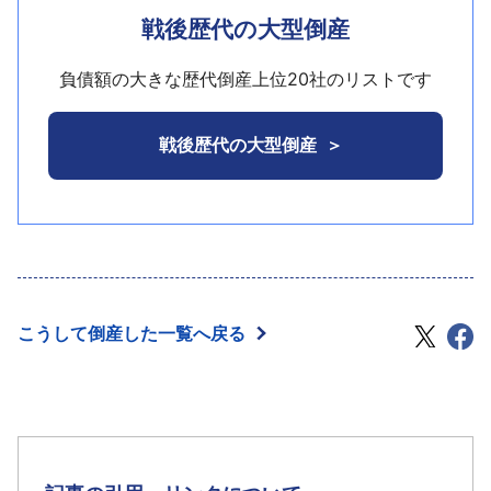
し進め、近年業績を急拡大させた。大手デベロッパ
億1百万円、純利益は8億54百万円を計上していた。
戦後歴代の大型倒産
譲、京阪神地区への通勤圏として人気となり、販売
ーなどと共同で地域再開発事業を中心に展開。また
状況は好調に推移、同9年3月期に売上30億円台、同
しかし、米国サブプライムローンに端を発した金
他社との共同でマンション分譲事業にも注力してい
負債額の大きな歴代倒産上位20社のリストです
14年3月期に50億円台、同17年3月期には売上70億円
融情勢の悪化や先行きの景気不透明感から不動産市
た。同19年9月期には過去最高となる年商約173億
台を突破するなど急速な成長を遂げ、株式公開も視
場が急激に悪化。平成20年3月期にファンドに売却予
1300万円を計上、大手金融機関や投資事業組合など
戦後歴代の大型倒産
野に入れていた。以後も増収ペースを維持、同20年3
定であった宮崎市のホテルがキャンセルとなり、最
からも出資を受け新興市場への上場を予定していた
月期でも88億6721万円と売上過去最高を連続更新、
終的には「ホテルパッシオーネ宮崎」として自社で
ほか、同年11月には不動産ファンド運営のケネディク
損益も経常で2億4854万円、当期純利益で1億2655
の運営を余儀なくされていた。また、「天神地区2大
ス（株）（港区、東証1部）との事業提携を発表して
万円とそれぞれ過去最高益を更新していた。
開発プロジェクト」として商業・オフィス複合ビル
いた。
の開発を予定していた旧：ハミングバード駐車場
しかし当初は平成20年3月期で100億円の売上を計
しかし、その後はサブプライムローン問題を発端
も、不動産ファンド等へ売却を期待しづらくなり建
画していたが、建築基準法改正の影響に加えて景気
とする金融情勢の悪化、不動産市況の急激な低迷な
物未着工のまま52億45百万円で売却。同様に商業・
こうして倒産した一覧へ戻る
低迷から計画は実現せず、業者販売などで連続増収
どから取り巻く環境は悪化。また、売上拡大の一方
オフィス複合ビルを予定していた旧：岩田屋体育館
を維持していたものの販売状況に陰りが出始めてい
で不動産取得に伴う資金負担が増し、有利子負債も
も開発が進まない状況が続いていた。更に、建築基
た。このような状況の中、米国のサブプライムロー
拡大していた。こうしたなか今年10月、マンション
準法改正に伴い販売チャンスを逃すなか、多くの物
ン問題に端を発する不動産市況の悪化、金融情勢の
分譲などで共同事業を行っていた（株）ノエル（川
件で開発を断念し販売不動産を大手不動産会社に売
変化から販売が一段と落ち込むと共に在庫状態も悪
崎市、東証2部、破産）に対して3億円超の不良債権
却。今年9月以降は同業他社の破綻が相次ぎ、不動産
化していた。景気後退が鮮明となる中で、遂に事業