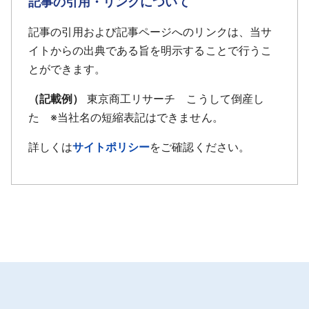
記事の引用・リンクについて
が発生し、動向が注目されていた。
業者への融資が厳しくなり、物件の売却が困難とな
継続を断念、今回の措置となった。
った。他方、不動産管理事業においては物件間の競
記事の引用および記事ページへのリンクは、当サ
争激化によりサブリース物件の家賃と敷金の逆ザヤ
イトからの出典である旨を明示することで行うこ
が拡大する傾向にあり、資金繰りが圧迫されてい
とができます。
た。
（記載例）
東京商工リサーチ こうして倒産し
このような状況の下、平成21年3月期第1四半期決
た ※当社名の短縮表記はできません。
算短信によれば、今後の業績推移によってはシンジ
詳しくは
サイトポリシー
をご確認ください。
ケートローン契約に付された財務制限条項に抵触す
る可能性があり、銀行融資の返済及び借換が不透明
になる可能性があるとして「継続企業の前提に関す
る重要な疑義」が付されていた。