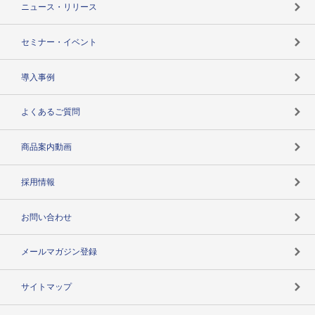
ニュース・リリース
失敗しない与信管理とは
決算情報
セミナー・イベント
海外取引のノウハウ
パートナー体制
導入事例
企業データの有効活用
マルチステークホルダー
よくあるご質問
コンプライアンスチェック
商品案内動画
用語辞典
採用情報
お問い合わせ
メールマガジン登録
サイトマップ