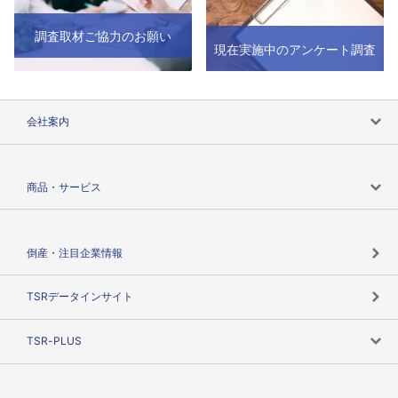
調査取材ご協力のお願い
現在実施中のアンケート調査
会社案内
会社案内トップ
商品・サービス
会社概要
カテゴリで探す
倒産・注目企業情報
TSRのビジョン
目的で探す
TSRデータインサイト
創業のあゆみ
ニーズで探す
TSR-PLUS
TSRのCSR
役割で探す
TSR-PLUSトップ
支社店一覧