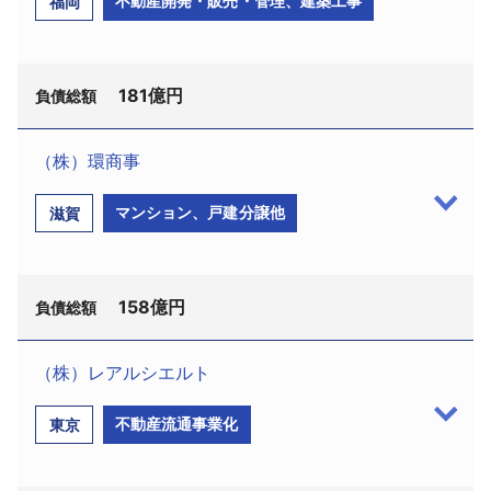
不動産開発・販売・管理、建築工事
福岡
総額は債権者約700名（一般個人含む）に対して約
設立昭和27年10月、資本金30億円、加賀屋正之社
1615億2000万円。
長、従業員1355名）は、11月26日東京地裁に会社更
生手続開始を申し立てた。申立代理人は佐藤順哉弁
同社は昭和58年7月に創業。東京城南地区・横浜川
181億円
護士（千代田区内幸町2−2−2、石澤・神・佐藤法律
負債総額
崎地区を中心に「クレッセント」「ディアナコー
事務所、電話03−3508−0721）ほか。負債総額は
ト」「ピアース」シリーズでマンション分譲を行っ
605億円。
（株）環商事
てきたほか、近年では賃貸不動産開発事業にも注力
（株）ディックスクロキ（福岡市中央区高砂
し、「イプセ」「クイズ」「コンカード」シリーズ
同社は昭和27年10月、オリエンタルコンクリート
マンション、戸建分譲他
滋賀
2−11−11、設立昭和56年2月6日、資本金3億5002万
を展開してきた。特に不動産ファンド市場の進展に
（株）として設立。フランスのフレシネー工法（プ
円、板倉雅明社長、従業員105名）は、11月14日福岡
て投資用賃貸不動産の旺盛な需要を追い風に業容を
レストレストコンクリート工法）を用いた土木・建
地裁に民事再生手続開始を申し立て、同日保全・監
拡大し、平成20年2月には東証2部へ上場。連結子会
築工事の設計施工を行い、橋梁、上下水道施設、モ
158億円
督命令を受けた。申立代理人は伊達健太郎弁護士
負債総額
社5社及び持分法適用関連会社1社でグループを形成
ノレールなど交通システム、地下・港湾構造物など
（福岡市中央区大名1−3−12、電話092−714-2000）
し、同年3月期は単体で年商約1150億5800万円を計
の建設を手掛けてきた。各地に営業所や工場などを
ほか6名。監督委員は金子龍夫弁護士（福岡市中央区
（株）レアルシエルト
上していた。
設置し、同47年に小野田セメント（株）（現：太平
赤坂1−7−5、電話092−712−0070）。負債総額は181
（株）環商事（大津市木下町18−8、設立昭和51年
洋セメント（株）、東証1部）の資本傘下に入り、平
しかし、平成19年の夏以降サブプライムローン問
不動産流通事業化
東京
億3100万円。
5月6日、資本金2100万円、川越孝司社長、従業員47
成2年4月オリエンタル建設（株）に商号変更した。
題に端を発し、不動産市況が急激に冷え込み、同20
名）は、11月17日大津地裁へ破産手続開始を申し立
同7年4月には東証2部に上場、同8年9月には東証1部
同社は昭和59年11月、黒木透会長が黒木公益計算
年に入ってからは販売用不動産の在庫が増え始め、
て、同日開始決定を受けた。申立代理人は山下信子