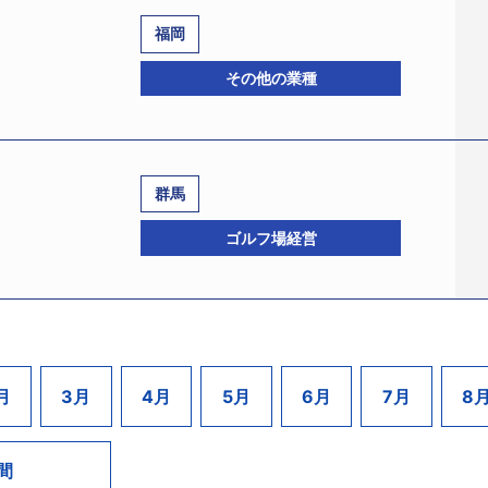
称「大阪ドーム」をオープン。当初は「大阪近鉄バファローズ
福岡
に多額の設備投資を実施したにも関わらず、手続きが煩雑だ
平成10年3月期には年商91億3000万円をあげていた。
を行ったことから、「ＣＨＯＫＫＡ」契約者数の伸びが鈍化し
立昭和49年4月、資本金9800万円、河内喜夫社長）と関連会
その他の業種
っていたため金利負担が財務を圧迫、多額の減価償却費計上
長）、仙台藤屋産業（株）（宮城県白石市大鷹沢大町字矢ノ口下51
16年3月期は年商54億4200万円にとどまり、17億5100万
京地裁に民事再生手続開始を申し立てた。負債は国武が約164億
をドリーム社に譲渡、「ＣＨＯＫＫＡ」を主体にして経営の建て
過に陥っていた。
日に取締役会を開催し民事再生手続開始を申し立てた。
群馬
して、昨年11月に特定調停手続開始を申し立て、債権者であ
ループ会社。同グループは昭和47年10月に新水戸カントリ
、17年3月期は年商52億3600万円、17億7500万円の欠損
15−1、設立昭和48年6月、資本金5000万円、安部忠昭明
ゴルフ場経営
らのゴルフブームに乗って業容を拡大、一時は全国7カ所でゴ
本金1000万円、海老原信夫代表）は、9月30日福岡地裁より
スともに利用者が減少していたうえ、預託金償還問題もあって
いた「大阪近鉄バファローズ」が球団統合により「オリック
ア・エス（旧・（株）サンノー酒販、福岡市博多区中洲2−6−7
プ会社の国際観光開発（株）、平成16年6月には（株）ニセ
ンプによる振動問題からロックコンサートの開催が昨年冬以降
り特別清算開始決定を受けている。負債はＯＨビルが255億48
東京國際カントリー倶楽部が会社更生手続開始を申し立てるな
21万円。
3社のうち、国武（株）は茨城県七会村で新水戸カントリーク
村横堀字白水1676、設立昭和62年9月、資本金3300万円
月
3月
4月
5月
6月
7月
8
を筆頭株主である大阪市に売却し、売却代金を金融機関に返
の傍ら不動産業に進出、48年6月福岡市博多区中洲で（株）ラ
城県山方町、18ホール、99万平方メートル）の保有会社で
申し立て同日保全命令を受けた。負債は約230億円。
定が金融機関側の予想を大きく下回る98億8000万円となり
した。「ラインビルシリーズ」として福岡市の繁華街（博多、
フクラブ（宮城県白石市、18ホール、105万平方メートル
間
フ場の経営会社。平成5年9月「白水ゴルフ倶楽部」をオープン、
追加支援を求めていた。だが、大阪市としても、買い取り金額
展開、うち17棟は自社ビルで賃貸収入を得てきたほか、2棟は関