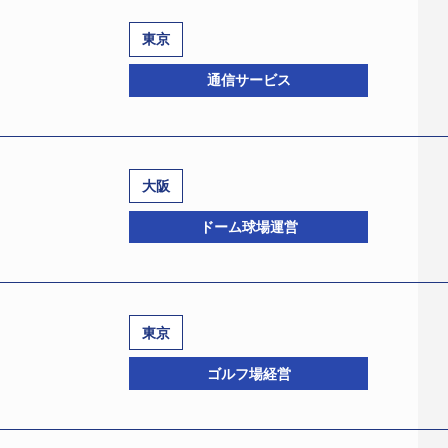
東京
通信サービス
大阪
、設立平成2年7月、資本金16億8235万円、佐藤賢治社長、従業
ドーム球場運営
を受けた。負債は約1200億円。
状態を経て実質的には平成8年3月に創業した通信サービス業者
を手掛け、平成15年7月業界に先駆けて低価格を売り物にし
東京
たテレビコマーシャルを大々的に流し、平成17年1月期には年商
崎3中2−1、設立平成4年1月、資本金96億7100万円、淡居
ゴルフ場経営
ムテクノロジーズ（株）（大証ヘラクレス）を子会社化、11月
。負債は約588億円。
乗り出すとし、この間に平成電電システム匿名組合を窓口に一
0.6％を出資して設立された第三セクター。平成9年3月に総事