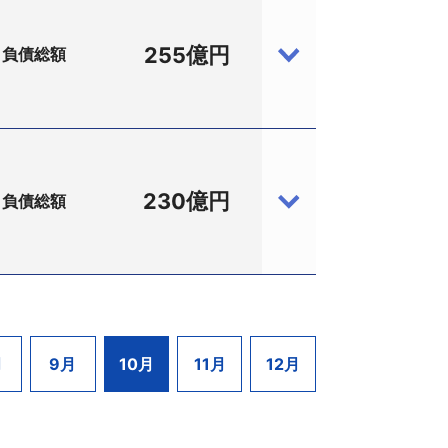
」の本拠地球場として利用されるほか、
ったことや大手通信会社の参入に加えて
255億円
負債総額
計画を下回り、金融債務が経営を圧迫す
社の国際グリーン（株）（同所、設立昭
などで開業以来、赤字が続いていた。近
−1、設立昭和49年7月、資本金2000
円の赤字を計上、234億6800万円の累
円、国際グリーンが約262億円、仙台藤
直しを図るとしていたが、10月3日以
る大阪市や金融機関と交渉、債務免除額
ークラブをオープンさせて以降、各地で
230億円
負債総額
を計上、債務超過は155億7200万円
代表）と関連会社の九州ファクタリング
ルフ場を経営していた。しかし、バブル
特別清算手続開始決定を受けた。
厳しい経営が続いていた。
ス・バファローズ」となり大阪ドームで
、設立昭和52年2月、資本金1000
コゴルフリゾートが民事再生手続開始を
出来なくなるなど経営環境が悪化してい
59万円、九州ファクタリングが8億
どグループの崩壊が表面化していた。
ラブ（27ホール）を経営。国際グリー
、加藤隆三社長、従業員20名）は、10
月
9月
10月
11月
12月
済した上で残額を債権放棄してもらう方
イン観光として法人化、54年2月
、ゴルフ場運営は別会社に委託していた。
、これにより金融機関の債権放棄額が拡
中洲地区）に9棟、天神西通り・親富孝
）の保有会社で、運営は別会社に委託す
同ゴルフ場は18ホール、7021ヤー
を上乗せすれば公費負担が増え、市民か
連会社が保有し管理収入を確保、歓楽街