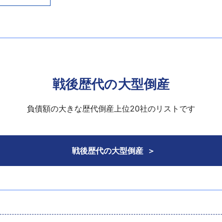
丘陵コースで上級者向けコースとして知られる。また、関越道利
難航、7月の提出を予定していた弁済計画が9月になっても提出
成3年6月期には年商38億300万円をあげていた。
700名の会員を有しピーク時には年商約9億円をあげていた。
収入が減少、16年9月期は年商26億5700万円にとどまり
反映して来場者が減少、客単価の下落もあって業績は悪化、平成
ル取得資金や商品土地の在庫負担、関連会社向け貸付金などか
の平成13年にメイン銀行の小川信金の解散に伴い約50億円
化などで主要な資産の処分を進めていた。
返還請求にも応じられず、自力再建は困難として民事再生法に
ビー・ラインビル（株）（福岡市）は、証券化した自社ビルを
戦後歴代の大型倒産
負債額の大きな歴代倒産上位20社のリストです
ープ会社向けの金融、ファクタリング業務。エス・モア・エ
戦後歴代の大型倒産