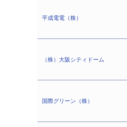
平成電電（株）
（株）大阪シティドーム
平成電電（株）（渋谷区広尾1−1−39
事再生手続開始を申し立て同日保全命令
同社は平成2年7月の設立だが、休眠
ライン」に参入、中継電話サービス事業
（チョッカ）」を提供。人気俳優を使っ
国際グリーン（株）
（株）大阪シティドーム（大阪市西区千代
また、今年8月にソフト開発のドリー
阪地裁へ会社更生手続開始を申し立てた
での高速・大容量の無線ＬＡＮ事業に
同社は平成4年1月に大阪市が資本の2
調達していた。