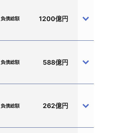
1200億円
負債総額
588億円
負債総額
員1100名）は10月3日、東京地裁に民
。通信業界の規制緩和を受けて「マイ
た直収電話サービスの「ＣＨＯＫＫＡ
440億6000万円をあげていた。
262億円
負債総額
毅社長、従業員86名）は10月7日、大
からはドリーム社と協同して全国規模
般投資家から出資を募るなどして資金を
業費696億円を投入して5万人規模の収