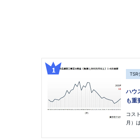
TS
ハウ
も重
コス
月）は