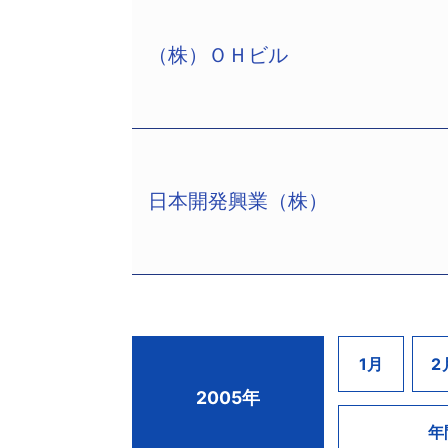
容人数を持つ全天候多目的ドーム、通
しかし、「ＣＨＯＫＫＡ」事業のため
各種コンサートや展示会などが開催され、
（株）ＯＨビル
ＮＴＴが固定電話の基本料金の値下げ
国武（株）（中央区銀座4−2−6、設
しかし、建築資金の大半を借入金で賄
るようになった。
和59年5月、資本金5000万円、同社
年は不況を反映してイベントの受注が減少、
万円、同社長）の3社は10月14日、東
このため、7月に「マイライン」事業
損を抱え、137億9700万円の債務超
屋産業が約80億円。
降の資金繰りの目処が立たず、10月2
このため、自力での営業継続は困難と
3社は全国各地でゴルフ場を経営するグ
日本開発興業（株）
や今後の事業計画の策定を進めていた。だが
（株）ＯＨビル（福岡市中央区大名1−
ゴルフ場の建設や買収を手掛け、折か
（累損252億4300万円）に拡大した。
（株）（同所、設立昭和57年4月、資
崩壊後のゴルフブームの衰退で各コー
さらに、今期は本拠地として利用して
また、同様に関連会社の（株）エス・モ
そうした中、平成14年8月にはグルー
の主催ゲームが減少、また観客のジャ
万円、大木伸）は、10月12日同地裁よ
申し立てたほか、今年3月には（株）
た。
5352万円、エス・モア・エスが21億72
今回、民事再生手続開始を申し立てた
日本開発興業（株）（群馬県北群馬郡子持
1月
2
そうした中、特定調停ではドーム施設
ＯＨビルは昭和38年ナイトクラブ経営
ン（株）は久慈川カントリークラブ（茨
月12日東京地裁へ民事再生手続開始を
2005年
針であったが、今年6月に出た不動産鑑
（株）ラインビルディングに商号変更
仙台藤屋産業（株）も仙台グリーンゴル
年
同社は昭和62年9月に設立されたゴル
大するため金融機関が反発、大阪市の
通りに9棟、浄水通り1棟の計19棟を