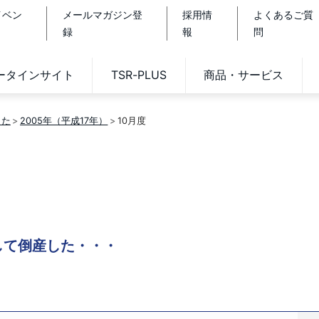
イベン
メールマガジン登
採用情
よくあるご質
録
報
問
データインサイト
TSR-PLUS
商品・サービス
した
2005年（平成17年）
10月度
うして倒産した・・・