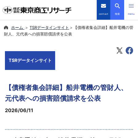
contact
検索
menu
ホーム
TSRデータインサイト
【債権者集会詳細】船井電機の管
倒産・注目企業情報
財人、元代表への損害賠償請求を公表
TSRデータインサイト
TSRデータインサイト
TSR-PLUS
優良企業サイト
【債権者集会詳細】船井電機の管財人、
会社案内
元代表への損害賠償請求を公表
2026/06/11
商品・サービス
導入事例