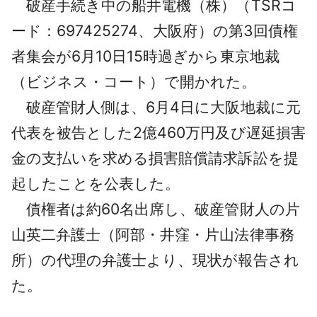
破産手続き中の船井電機（株）（TSRコ
採用情報
ード：697425274、大阪府）の第3回債権
よくあるご質問
者集会が6月10日15時過ぎから東京地裁
（ビジネス・コート）で開かれた。
English
破産管財人側は、6月4日に大阪地裁に元
代表を被告とした2億460万円及び遅延損害
金の支払いを求める損害賠償請求訴訟を提
起したことを公表した。
債権者は約60名出席し、破産管財人の片
山英二弁護士（阿部・井窪・片山法律事務
所）の代理の弁護士より、現状が報告され
た。