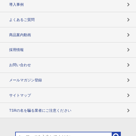
海外取引のノウハウ
パートナー体制
導入事例
企業データの有効活用
マルチステークホルダー
よくあるご質問
コンプライアンスチェック
商品案内動画
用語辞典
採用情報
お問い合わせ
メールマガジン登録
サイトマップ
TSRの名を騙る業者にご注意ください