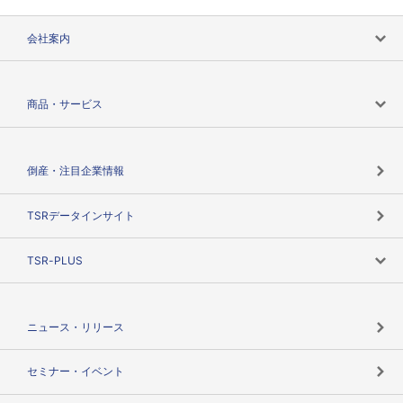
会社案内
会社案内トップ
商品・サービス
会社概要
カテゴリで探す
倒産・注目企業情報
TSRのビジョン
目的で探す
TSRデータインサイト
創業のあゆみ
ニーズで探す
TSR-PLUS
TSRのCSR
役割で探す
TSR-PLUSトップ
支社店一覧
ニュース・リリース
失敗しない与信管理とは
決算情報
セミナー・イベント