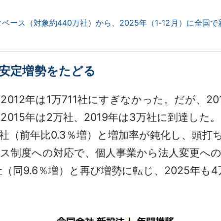
ース（対象約440万社）から、2025年（1-12月）に全国で新
安定増勢をたどる
12年は1万711社にすぎなかった。だが、20
015年は2万社、2019年は3万社に到達した。
62社（前年比0.3％増）と増加率が鈍化し、頭
ボイス制度への対応で、個人事業から法人変更へ
社（同9.6％増）と再び増勢に転じ、2025年も4万