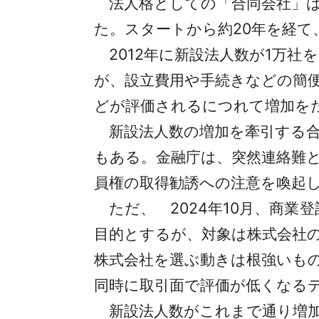
法人格としての「合同会社」は会
た。スタートから約20年を経て
2012年に新設法人数が1万社
が、設立費用や手続きなどの簡
どが評価されるにつれて増加をた
新設法人数の増加を牽引する合
もある。金融庁は、突然連絡難
員権の取得勧誘への注意を喚起
ただ、 2024年10月、商業
目的とするが、対象は株式会社
株式会社を選ぶ動きは根強いも
同時に取引面で評価が低くなる
新設法人数がこれまで通り増加