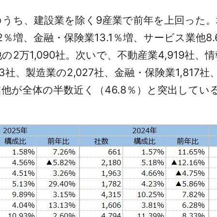
うち、建設業を除く9産業で前年を上回った。増
2％増、金融・保険業13.1％増、サービス業他8
1,090社。次いで、不動産業4,919社、情報通
53社、製造業の2,027社、金融・保険業1,81
業他が全体の半数近く（46.8％）と突出してい