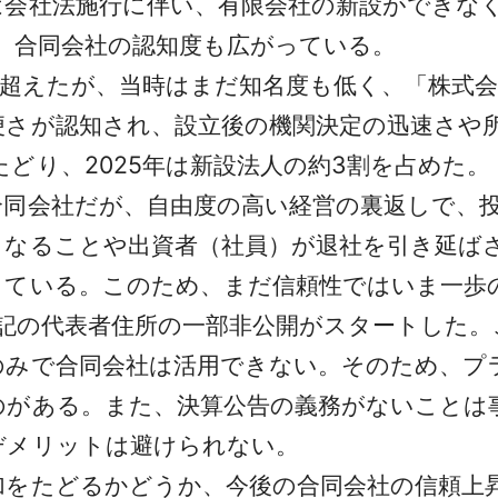
社法施行に伴い、有限会社の新設ができなくな
、合同会社の認知度も広がっている。
を超えたが、当時はまだ知名度も低く、「株式
便さが認知され、設立後の機関決定の迅速さや
どり、2025年は新設法人の約3割を占めた。
同会社だが、自由度の高い経営の裏返しで、
となることや出資者（社員）が退社を引き延ば
している。このため、まだ信頼性ではいま一歩
登記の代表者住所の一部非公開がスタートした
のみで合同会社は活用できない。そのため、プ
のがある。また、決算公告の義務がないことは
デメリットは避けられない。
をたどるかどうか、今後の合同会社の信頼上