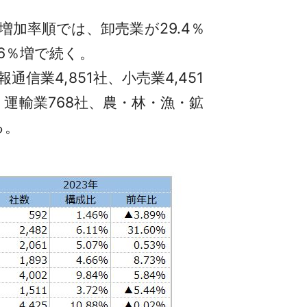
加率順では、卸売業が29.4％
.6％増で続く。
信業4,851社、小売業4,451
7社、運輸業768社、農・林・漁・鉱
る。