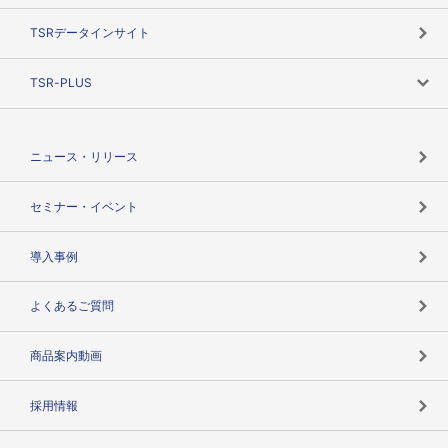
目的で探す
TSRデータインサイト
創業のあゆみ
ニーズで探す
TSR-PLUS
TSRのCSR
役割で探す
TSR-PLUSトップ
支社店一覧
ニュース・リリース
失敗しない与信管理とは
決算情報
セミナー・イベント
海外取引のノウハウ
パートナー体制
導入事例
企業データの有効活用
マルチステークホルダー
よくあるご質問
コンプライアンスチェック
商品案内動画
用語辞典
採用情報