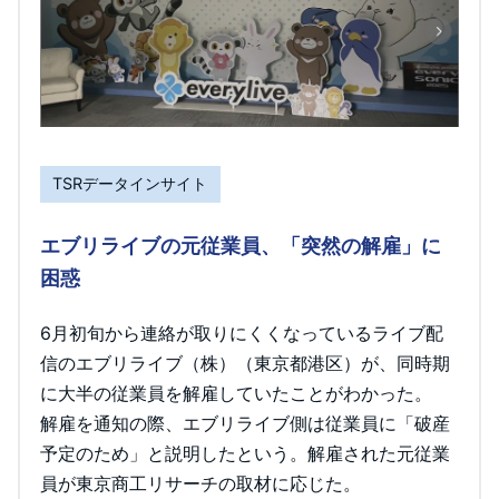
TSRデータインサイト
エブリライブの元従業員、「突然の解雇」に
困惑
6月初旬から連絡が取りにくくなっているライブ配
信のエブリライブ（株）（東京都港区）が、同時期
に大半の従業員を解雇していたことがわかった。
解雇を通知の際、エブリライブ側は従業員に「破産
予定のため」と説明したという。解雇された元従業
員が東京商工リサーチの取材に応じた。