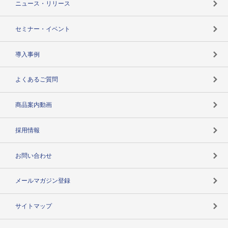
ニュース・リリース
失敗しない与信管理とは
決算情報
セミナー・イベント
海外取引のノウハウ
パートナー体制
導入事例
企業データの有効活用
マルチステークホルダー
よくあるご質問
コンプライアンスチェック
商品案内動画
用語辞典
採用情報
お問い合わせ
メールマガジン登録
サイトマップ