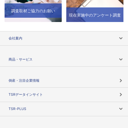
調査取材ご協力のお願い
現在実施中のアンケート調査
会社案内
会社案内トップ
商品・サービス
会社概要
カテゴリで探す
倒産・注目企業情報
TSRのビジョン
目的で探す
TSRデータインサイト
創業のあゆみ
ニーズで探す
TSR-PLUS
TSRのCSR
役割で探す
TSR-PLUSトップ
支社店一覧