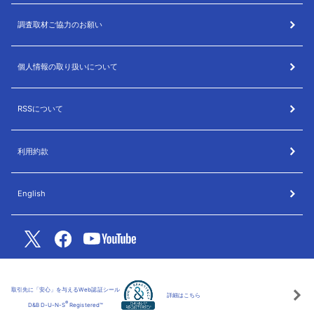
調査取材ご協力のお願い
個人情報の取り扱いについて
RSSについて
利用約款
English
取引先に「安心」を与えるWeb認証シール
詳細はこちら
®
D&B D-U-N-S
Registered™