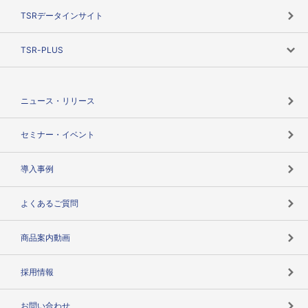
目的で探す
TSRデータインサイト
創業のあゆみ
ニーズで探す
TSR-PLUS
TSRのCSR
役割で探す
TSR-PLUSトップ
支社店一覧
ニュース・リリース
失敗しない与信管理とは
決算情報
セミナー・イベント
海外取引のノウハウ
パートナー体制
導入事例
企業データの有効活用
マルチステークホルダー
よくあるご質問
コンプライアンスチェック
商品案内動画
用語辞典
採用情報
お問い合わせ