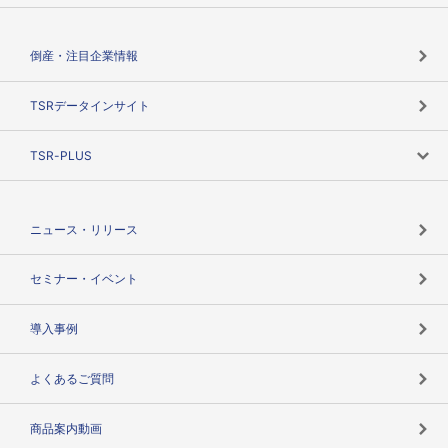
会社概要
カテゴリで探す
倒産・注目企業情報
TSRのビジョン
目的で探す
TSRデータインサイト
創業のあゆみ
ニーズで探す
TSR-PLUS
TSRのCSR
役割で探す
TSR-PLUSトップ
支社店一覧
ニュース・リリース
失敗しない与信管理とは
決算情報
セミナー・イベント
海外取引のノウハウ
パートナー体制
導入事例
企業データの有効活用
マルチステークホルダー
よくあるご質問
コンプライアンスチェック
商品案内動画