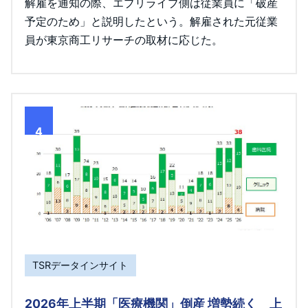
解雇を通知の際、エブリライブ側は従業員に「破産
予定のため」と説明したという。解雇された元従業
員が東京商工リサーチの取材に応じた。
4
TSRデータインサイト
2026年上半期「医療機関」倒産 増勢続く 上