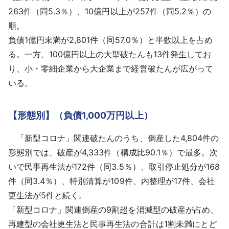
263件（同5.3％）、10億円以上が257件（同5.2％）の
順。
負債1億円未満が2,801件（同57.0％）と半数以上を占め
る。一方、100億円以上の大型破たんも13件発生してお
り、小・零細企業から大企業まで経営破たんが広がって
いる。
【形態別】（負債1,000万円以上）
「新型コロナ」関連破たんのうち、倒産した4,804件の
形態別では、破産が4,333件（構成比90.1％）で最多。次
いで民事再生法が172件（同3.5％）、取引停止処分が168
件（同3.4％）、特別清算が109件、内整理が17件、会社
更生法が5件と続く。
「新型コロナ」関連倒産の9割超を消滅型の破産が占め、
再建型の会社更生法と民事再生法の合計は1割未満にとど