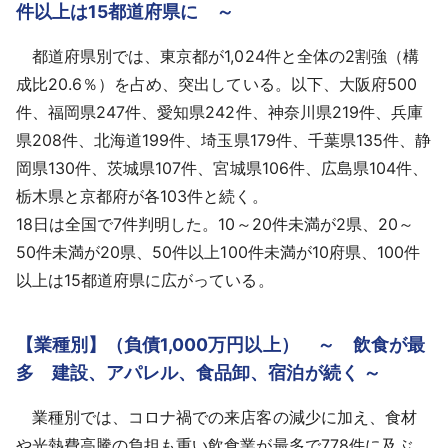
件以上は15都道府県に ～
都道府県別では、東京都が1,024件と全体の2割強（構
成比20.6％）を占め、突出している。以下、大阪府500
件、福岡県247件、愛知県242件、神奈川県219件、兵庫
県208件、北海道199件、埼玉県179件、千葉県135件、静
岡県130件、茨城県107件、宮城県106件、広島県104件、
栃木県と京都府が各103件と続く。
18日は全国で7件判明した。10～20件未満が2県、20～
50件未満が20県、50件以上100件未満が10府県、100件
以上は15都道府県に広がっている。
【業種別】（負債1,000万円以上） ～ 飲食が最
多 建設、アパレル、食品卸、宿泊が続く ～
業種別では、コロナ禍での来店客の減少に加え、食材
や光熱費高騰の負担も重い飲食業が最多で778件に及ぶ。