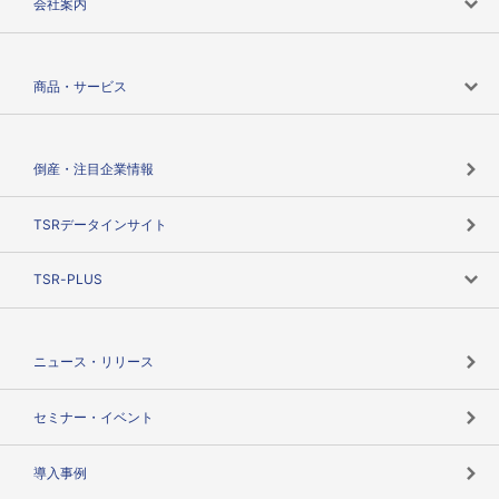
会社案内
会社案内トップ
商品・サービス
会社概要
カテゴリで探す
倒産・注目企業情報
TSRのビジョン
目的で探す
TSRデータインサイト
創業のあゆみ
ニーズで探す
TSR-PLUS
TSRのCSR
役割で探す
TSR-PLUSトップ
支社店一覧
ニュース・リリース
失敗しない与信管理とは
決算情報
セミナー・イベント
海外取引のノウハウ
パートナー体制
導入事例