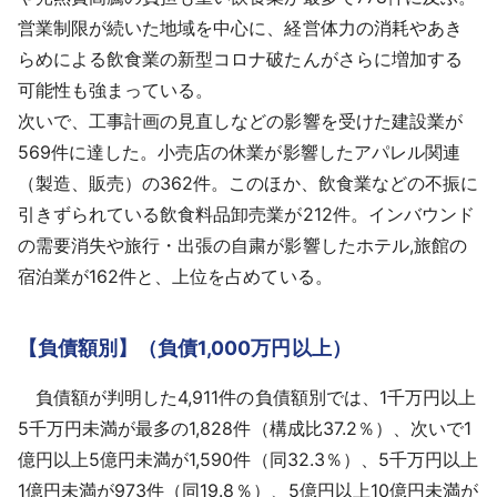
営業制限が続いた地域を中心に、経営体力の消耗やあき
らめによる飲食業の新型コロナ破たんがさらに増加する
可能性も強まっている。
次いで、工事計画の見直しなどの影響を受けた建設業が
569件に達した。小売店の休業が影響したアパレル関連
（製造、販売）の362件。このほか、飲食業などの不振に
引きずられている飲食料品卸売業が212件。インバウンド
の需要消失や旅行・出張の自粛が影響したホテル,旅館の
宿泊業が162件と、上位を占めている。
【負債額別】（負債1,000万円以上）
負債額が判明した4,911件の負債額別では、1千万円以上
5千万円未満が最多の1,828件（構成比37.2％）、次いで1
億円以上5億円未満が1,590件（同32.3％）、5千万円以上
1億円未満が973件（同19.8％）、5億円以上10億円未満が