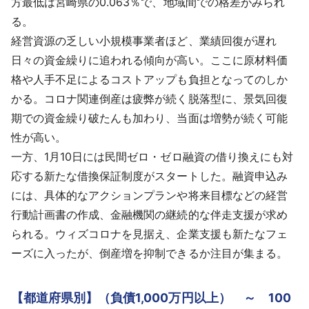
方最低は宮崎県の0.063％で、地域間での格差がみられ
る。
経営資源の乏しい小規模事業者ほど、業績回復が遅れ
日々の資金繰りに追われる傾向が高い。ここに原材料価
格や人手不足によるコストアップも負担となってのしか
かる。コロナ関連倒産は疲弊が続く脱落型に、景気回復
期での資金繰り破たんも加わり、当面は増勢が続く可能
性が高い。
一方、1月10日には民間ゼロ・ゼロ融資の借り換えにも対
応する新たな借換保証制度がスタートした。融資申込み
には、具体的なアクションプランや将来目標などの経営
行動計画書の作成、金融機関の継続的な伴走支援が求め
られる。ウィズコロナを見据え、企業支援も新たなフェ
ーズに入ったが、倒産増を抑制できるか注目が集まる。
【都道府県別】（負債1,000万円以上） ～ 100