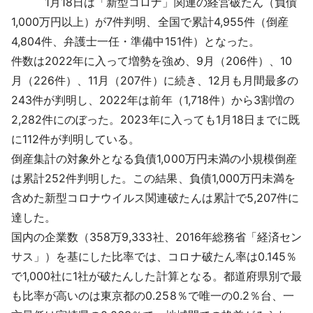
1月18日は「新型コロナ」関連の経営破たん（負債
採用情報
1,000万円以上）が7件判明、全国で累計4,955件（倒産
4,804件、弁護士一任・準備中151件）となった。
よくあるご質問
件数は2022年に入って増勢を強め、9月（206件）、10
月（226件）、11月（207件）に続き、12月も月間最多の
English
243件が判明し、2022年は前年（1,718件）から3割増の
2,282件にのぼった。2023年に入っても1月18日までに既
に112件が判明している。
倒産集計の対象外となる負債1,000万円未満の小規模倒産
は累計252件判明した。この結果、負債1,000万円未満を
含めた新型コロナウイルス関連破たんは累計で5,207件に
達した。
国内の企業数（358万9,333社、2016年総務省「経済セン
サス」）を基にした比率では、コロナ破たん率は0.145％
で1,000社に1社が破たんした計算となる。都道府県別で最
も比率が高いのは東京都の0.258％で唯一の0.2％台、一