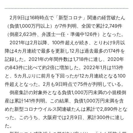
採用情報
2月9日は16時時点で「新型コロナ」関連の経営破たん
よくあるご質問
（負債1,000万円以上）が7件判明、全国で累計2,749件
（倒産2,623件、弁護士一任・準備中126件）となった。
English
2021年は2月以降、100件超えが続き、とりわけ9月以
降は4カ月連続で最多を更新し12月は過去最多の174件を
記録した。2021年の年間件数は1,718件に達し、2020年
の843件に比べて約2倍に増加した。2022年1月は113件
と、5カ月ぶりに前月を下回ったが12カ月連続となる100
件超えとなった。2月も9日時点で75件が判明している。
倒産集計の対象外となる負債1,000万円未満の小規模倒
産は累計141件判明。この結果、負債1,000万円未満を含
めた新型コロナウイルス関連破たんは累計で2,890件とな
った。このうち、大阪府では2月9日、累計300件に達し
た。