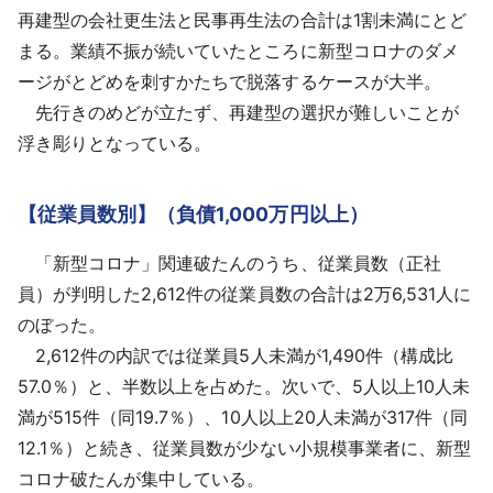
再建型の会社更生法と民事再生法の合計は1割未満にとど
まる。業績不振が続いていたところに新型コロナのダメ
ージがとどめを刺すかたちで脱落するケースが大半。
先行きのめどが立たず、再建型の選択が難しいことが
浮き彫りとなっている。
【従業員数別】（負債1,000万円以上）
「新型コロナ」関連破たんのうち、従業員数（正社
員）が判明した2,612件の従業員数の合計は2万6,531人に
のぼった。
2,612件の内訳では従業員5人未満が1,490件（構成比
57.0％）と、半数以上を占めた。次いで、5人以上10人未
満が515件（同19.7％）、10人以上20人未満が317件（同
12.1％）と続き、従業員数が少ない小規模事業者に、新型
コロナ破たんが集中している。