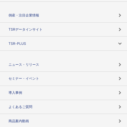
会社概要
カテゴリで探す
倒産・注目企業情報
TSRのビジョン
目的で探す
TSRデータインサイト
創業のあゆみ
ニーズで探す
TSR-PLUS
TSRのCSR
役割で探す
TSR-PLUSトップ
支社店一覧
ニュース・リリース
失敗しない与信管理とは
決算情報
セミナー・イベント
海外取引のノウハウ
パートナー体制
導入事例
企業データの有効活用
マルチステークホルダー
よくあるご質問
コンプライアンスチェック
商品案内動画