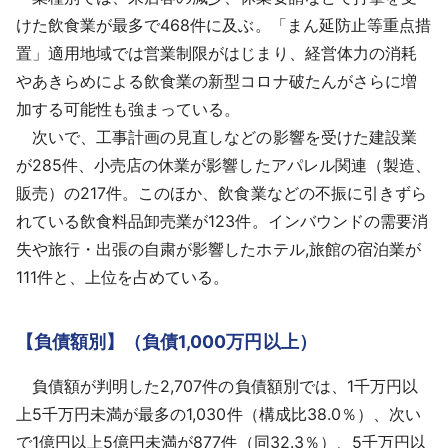
けた飲食業が最多で468件に及ぶ。「まん延防止等重点措
置」適用地域では営業制限がはじまり、経営体力の消耗
やあきらめによる飲食業の新型コロナ破たんがさらに増
加する可能性も強まっている。
次いで、工事計画の見直しなどの影響を受けた建設業
が285件、小売店の休業が影響したアパレル関連（製造、
販売）の217件。このほか、飲食業などの不振に引きずら
れている飲食料品卸売業が123件。インバウンドの需要消
失や旅行・出張の自粛が影響したホテル,旅館の宿泊業が
111件と、上位を占めている。
【負債額別】（負債1,000万円以上）
負債額が判明した2,707件の負債額別では、1千万円以
上5千万円未満が最多の1,030件（構成比38.0％）、次い
で1億円以上5億円未満が877件（同32.3％）、5千万円以