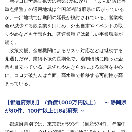
新型コロナ感染拡大の第6波が広がり、「まん延防止等
重点措置」の適用地域は全国35都道府県に広がっている
が、一部地域では期間の延長が検討されている。営業機
会が減少する飲食業をはじめ、外出自粛やイベントの取
りやめなども予想され、関連業種では厳しい事業環境が
続く。
政策支援、金融機関によるリスケ対応などは継続する
見通しだが、業績不振の長期化で、過剰債務に陥った企
業も目立っている。息切れやあきらめによる脱落を中心
に、コロナ破たんは当面、高水準で推移する可能性が高
まっている。
【都道府県別】（負債1,000万円以上） ～ 静岡県
が80件、100件以上は6都府県 ～
都道府県別では、東京都が593件（倒産574件、準備中
19件）に達し、全体の2割強（構成比21.5％）を占め、突