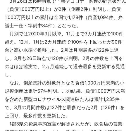
3月26日は16時時点で「新型コロナ」関連の経営破たん
採用情報
（負債1,000万円以上）が2件（倒産2件）判明し、負債
1,000万円以上の累計は全国で1,178件（倒産1,094件、弁
よくあるご質問
護士一任・準備中84件）となった。
月別では2020年9月以降、11月まで3カ月連続で100件
English
超え。12月、1月は2カ月連続で100件を下回ったが90件
台と高い水準で推移した。2月は月別最多の122件に達
し、3月も26日時点で120件が判明。2月の件数を上回る
のはほぼ確実で、2カ月連続して過去最多を更新する見通
し。
なお、倒産集計の対象外となる負債1,000万円未満の小
規模倒産は累計57件判明。この結果、負債1,000万円未満
を含めた新型コロナウイルス関連破たんは累計1,235件
で、3月の月間件数は127件と最多だった2月（126件）を
上回り、最多件数を更新した。
1都3県の緊急事態宣言が解除されたが、飲食店の営業