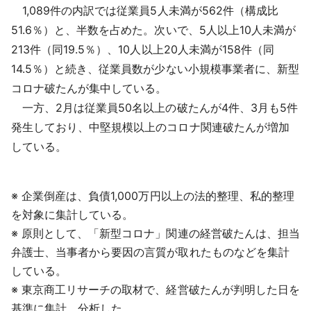
1,089件の内訳では従業員5人未満が562件（構成比
51.6％）と、半数を占めた。次いで、5人以上10人未満が
213件（同19.5％）、10人以上20人未満が158件（同
14.5％）と続き、従業員数が少ない小規模事業者に、新型
コロナ破たんが集中している。
一方、2月は従業員50名以上の破たんが4件、3月も5件
発生しており、中堅規模以上のコロナ関連破たんが増加
している。
※ 企業倒産は、負債1,000万円以上の法的整理、私的整理
を対象に集計している。
※ 原則として、「新型コロナ」関連の経営破たんは、担当
弁護士、当事者から要因の言質が取れたものなどを集計
している。
※ 東京商工リサーチの取材で、経営破たんが判明した日を
基準に集計、分析した。