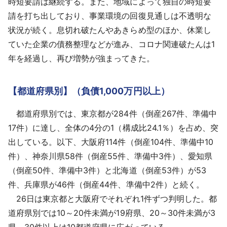
時短要請は継続する。また、地域によって独自の時短要
請を打ち出しており、事業環境の回復見通しは不透明な
状況が続く。息切れ破たんやあきらめ型のほか、休業し
ていた企業の債務整理などが進み、コロナ関連破たんは1
年を経過し、再び増勢が強まってきた。
【都道府県別】（負債1,000万円以上）
都道府県別では、東京都が284件（倒産267件、準備中
17件）に達し、全体の4分の1（構成比24.1％）を占め、突
出している。以下、大阪府114件（倒産104件、準備中10
件）、神奈川県58件（倒産55件、準備中3件）、愛知県
（倒産50件、準備中3件）と北海道（倒産53件）が53
件、兵庫県が46件（倒産44件、準備中2件）と続く。
26日は東京都と大阪府でそれぞれ1件ずつ判明した。都
道府県別では10～20件未満が19府県、20～30件未満が3
県、30件以上は10都道府県に広がっている。