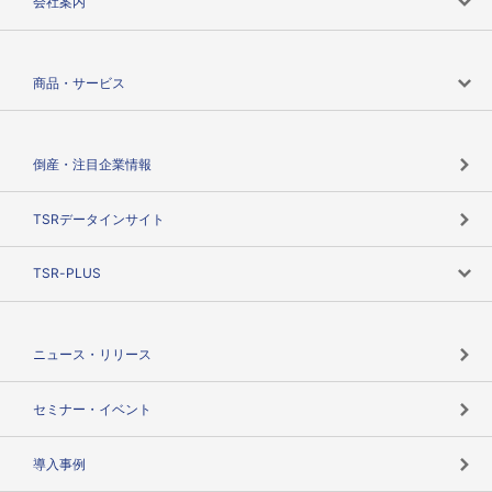
会社案内
会社案内トップ
商品・サービス
会社概要
カテゴリで探す
倒産・注目企業情報
TSRのビジョン
目的で探す
TSRデータインサイト
創業のあゆみ
ニーズで探す
TSR-PLUS
TSRのCSR
役割で探す
TSR-PLUSトップ
支社店一覧
ニュース・リリース
失敗しない与信管理とは
決算情報
セミナー・イベント
海外取引のノウハウ
パートナー体制
導入事例