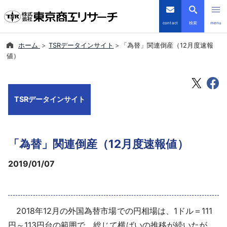
contact
検索
menu
ホーム
TSRデータインサイト
「為替」関連倒産（12月度速報
倒産・注目企業情報
値）
TSRデータインサイト
TSRデータインサイト
TSR-PLUS
優良企業サイト
「為替」関連倒産（12月度速報値）
会社案内
2019/01/07
商品・サービス
2018年12月の外国為替市場での円相場は、1ドル＝111
導入事例
円～113円台の範囲で、総じて横ばいの推移が続いたが、