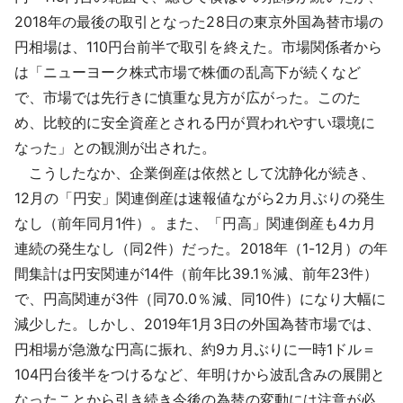
採用情報
2018年の最後の取引となった28日の東京外国為替市場の
円相場は、110円台前半で取引を終えた。市場関係者から
よくあるご質問
は「ニューヨーク株式市場で株価の乱高下が続くなど
で、市場では先行きに慎重な見方が広がった。このた
English
め、比較的に安全資産とされる円が買われやすい環境に
なった」との観測が出された。
こうしたなか、企業倒産は依然として沈静化が続き、
12月の「円安」関連倒産は速報値ながら2カ月ぶりの発生
なし（前年同月1件）。また、「円高」関連倒産も4カ月
連続の発生なし（同2件）だった。2018年（1-12月）の年
間集計は円安関連が14件（前年比39.1％減、前年23件）
で、円高関連が3件（同70.0％減、同10件）になり大幅に
減少した。しかし、2019年1月3日の外国為替市場では、
円相場が急激な円高に振れ、約9カ月ぶりに一時1ドル＝
104円台後半をつけるなど、年明けから波乱含みの展開と
なったことから引き続き今後の為替の変動には注意が必