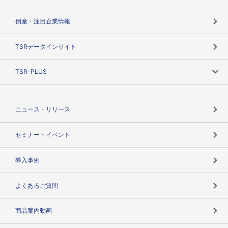
会社概要
カテゴリで探す
倒産・注目企業情報
TSRのビジョン
目的で探す
TSRデータインサイト
創業のあゆみ
ニーズで探す
TSR-PLUS
TSRのCSR
役割で探す
TSR-PLUSトップ
支社店一覧
ニュース・リリース
失敗しない与信管理とは
決算情報
セミナー・イベント
海外取引のノウハウ
パートナー体制
導入事例
企業データの有効活用
マルチステークホルダー
よくあるご質問
コンプライアンスチェック
商品案内動画