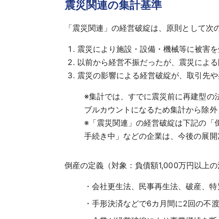
震災関連の集計基準
「震災関連」の経営破綻は、原則として次
震災により施設・設備・機械等に被害を
以前から経営不振だったが、震災による
震災の影響による経営破綻が、取引先や
※
集計では、すでに震災前に再建型の
ブルカウントになるため集計から除外
※
「震災関連」の経営破綻は下記の「
手続き中」などの企業は、今後の展開
倒産の定義（対象：負債額1,000万円以上
会社更生法、民事再生法、破産、特
手形決済などで6カ月間に2回の不