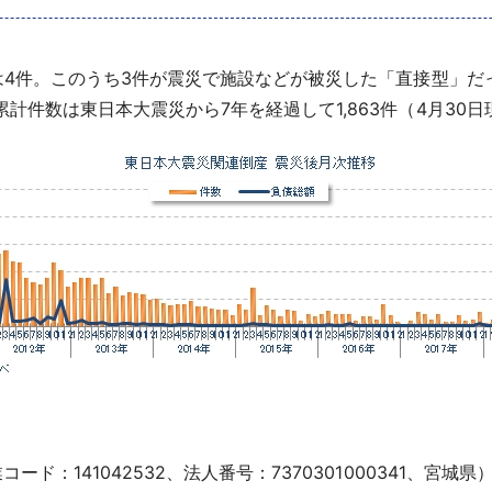
は4件。このうち3件が震災で施設などが被災した「直接型」だ
計件数は東日本大震災から7年を経過して1,863件（4月30
ド：141042532、法人番号：7370301000341、宮