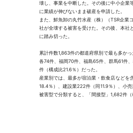
壊し、事業を中断した。その後に中小企業
に業績が伸びないまま破産を申請した。
また、鮮魚卸の丸竹水産（株）（TSR企業コー
社が全壊する被害を受けた。その後、本社
に踏み切った。
累計件数1,863件の都道府県別で最も多か
各74件、福岡70件、福島65件、群馬61件
件（構成比21.6％）だった。
産業別では、最多が宿泊業・飲食店などを含む
18.4％）、建設業222件（同11.9％）、
被害型で分類すると、「間接型」1,682件（