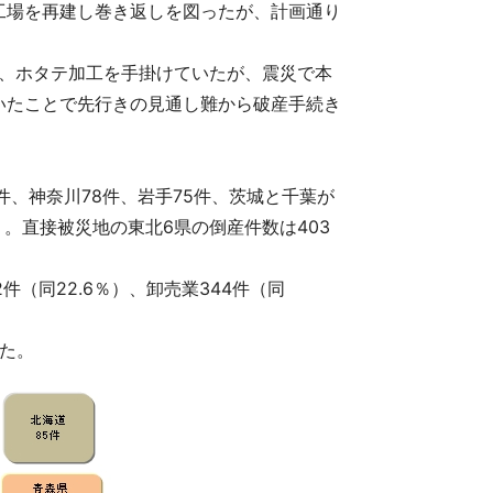
工場を再建し巻き返しを図ったが、計画通り
県）は、ホタテ加工を手掛けていたが、震災で本
いたことで先行きの見通し難から破産手続き
5件、神奈川78件、岩手75件、茨城と千葉が
続く。直接被災地の東北6県の倒産件数は403
（同22.6％）、卸売業344件（同
った。