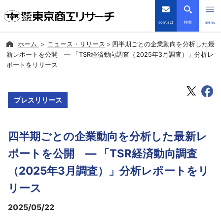
contact
検索
menu
ホーム
ニュース・リリース
四半期ごとの企業動向を分析した最
倒産・注目企業情報
新レポートを公開 ― 「TSR経済動向調査（2025年3月調査）」分析レ
ポートをリリース
TSRデータインサイト
プレスリリース
TSR-PLUS
優良企業サイト
四半期ごとの企業動向を分析した最新レ
ポートを公開 ― 「TSR経済動向調査
会社案内
（2025年3月調査）」分析レポートをリ
商品・サービス
リース
導入事例
2025/05/22