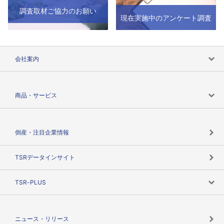
調査取材ご協力のお願い
現在実施中のアンケート調査
会社案内
会社案内トップ
商品・サービス
会社概要
カテゴリで探す
倒産・注目企業情報
TSRのビジョン
目的で探す
TSRデータインサイト
創業のあゆみ
ニーズで探す
TSR-PLUS
TSRのCSR
役割で探す
TSR-PLUSトップ
支社店一覧
ニュース・リリース