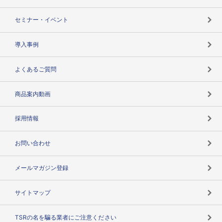
失敗しない与信管理とは
決算情報
セミナー・イベント
海外取引のノウハウ
パートナー体制
導入事例
企業データの有効活用
マルチステークホルダー
よくあるご質問
コンプライアンスチェック
商品案内動画
用語辞典
採用情報
お問い合わせ
メールマガジン登録
サイトマップ
TSRの名を騙る業者にご注意ください