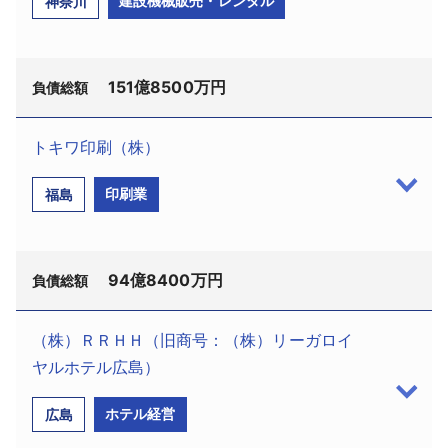
建設機械販売・レンタル
神奈川
磁気治療器や化粧品などの販売を手掛け、昭和60
ド:020060742、法人番号:4430001049790、小樽市
年2月期には売上高1509億円をあげたが、「マルチま
築港11－5、設立平成3年11月、資本金1億2700万円、
がい商法」の社会問題化により事業を縮小。平成13
橋本茂樹社長、従業員20名）は12月7日、札幌地裁に
年4月には、東京国税局から所有不動産の差押を受け
151億8500万円
民事再生法の適用を申請した。申請代理人は髙木大
負債総額
ていた（18年1月抹消）。その後、再び事業を拡大さ
地弁護士（弁護士法人関西法律特許事務所、大阪市
せ、28年3月期は売上高248億5360万円をあげてい
中央区北浜2－5－23、電話06－6231－3210）ほ
トキワ印刷（株）
た。
か。負債総額は約280億円。
（株）ＰＲＯＥＡＲＴＨ（TSR企業コー
しかし、28年12月、29年3月と立て続けに消費者
印刷業
福島
ＪＲ小樽築港駅貨物ヤード跡地の再開発を目的に
ド:363795677、法人番号:6021001039417、厚木市
庁から預託法や特商法違反で行政処分を受け、29年3
設立。平成11年3月、約400億円の巨費を投じ、当時
寿町1－6－14、設立平成19年9月、資本金9000万
月期は売上高235億725万円へ減少した。さらに同年
国内最大と言われた大型複合商業施設「マイカル小
円、松井義仁社長）は12月26日、東京地裁へ民事再
11月に3度目、同年12月にも異例の4度目の行政処分
樽」（15年3月「ウイングベイ小樽」に改称）をオー
94億8400万円
生法の適用を申請した。監督委員は三山裕三弁護士
負債総額
を消費者庁から受けていた。これと前後して12月12
プンした。しかし、13年9月14日、当時の親会社だっ
（三山総合法律事務所、千代田区六番町13－12、電
日に本社不動産を売却し、12月15日には山口ひろみ
た（株）マイカル（TSR企業コード:570154022、大
話03－3234－2750）が選任された。負債総額は151
（株）ＲＲＨＨ（旧商号：（株）リーガロイ
社長が代表取締役を辞任していた。
阪市）が民事再生法を申請したことに連鎖し同月27
億8500万円。
トキワ印刷（株）（TSR企業コード:150014988、
ヤルホテル広島）
ジャパンライフが東京商工リサーチに提示した29
日、当社も民事再生法の適用を申請した（負債総額
建設重機・車両販売のほか、レンタルなどを展
法人番号:8380001011307、須賀川市森宿字ヒジリ田
年3月期の決算書によると負債総額は134億円。しか
約492億円）。
ホテル経営
広島
開。また、関連会社として、解体工事を手掛ける
50、設立昭和22年6月、資本金4億7820万円、後藤
し、消費者庁が要請した公認会計士より、磁気治療
その後、再生計画に則り債務弁済を行う一方、日
（株）Ｅａｒｔｈ（TSR企業コード:363805800、法
裕社長、従業員144名）は12月22日、東京地裁に会