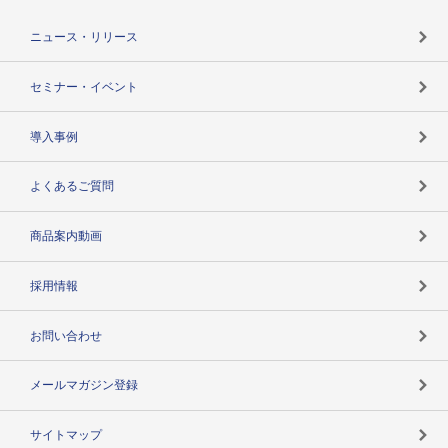
役割で探す
TSR-PLUSトップ
支社店一覧
ニュース・リリース
失敗しない与信管理とは
決算情報
セミナー・イベント
海外取引のノウハウ
パートナー体制
導入事例
企業データの有効活用
マルチステークホルダー
よくあるご質問
コンプライアンスチェック
商品案内動画
用語辞典
採用情報
お問い合わせ
メールマガジン登録
サイトマップ