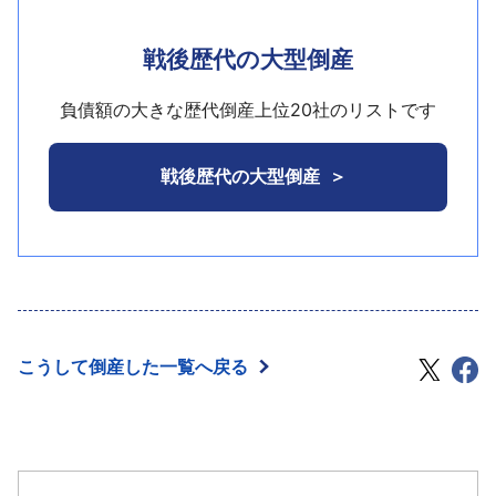
12月5日、イオン北海道が保有する債権188億円1500
はさらにひっ迫。支払遅延を散発するようになり、
高約48億円を計上した。しかし、その後はペーパー
方面からの利用客を獲得し、ピーク時の11年3月期に
万円（貸付金：129億1200万円、敷金保証金の返還
12月11日に本社不動産を売却。さらに同月18日には
レス化など市況全般の低迷などから減収基調で推移
は113億9600万円の売上を計上していた。
戦後歴代の大型倒産
請求権：約59億300万円）を取得していた。
動産譲渡登記が設定され、資金繰りが限界に達し、
し、29年3月期の売上高は約33億2000万円に低下。
しかし、多額の初期投資やその後の設備投資に対
今回の措置となった。
既往から多額の金融債務が重荷で余裕の少ない資金
する資金負担は大きく、収益性は低調で26年3月期末
負債額の大きな歴代倒産上位20社のリストです
運営が続いていた。30年3月期に入っても業況が改善
時点では91億7300万円の債務超過の状態となってい
せず、債務超過への転落が明らかとなったことで、
た。その後27年3月期には減資して累積赤字の解消に
戦後歴代の大型倒産
今後の資金繰りに支障をきたす状況を避けるため今
充てるなど財務体質の強化を図っていたが、29年3月
回の措置となった。
期末時点でも89億6300万円の債務超過にあり、経営
基盤の安定及び収益体質の構築を目的に29年9月1日
付で会社分割によって新たに設立された（株）リー
ガロイヤルホテル広島（TSR企業コード：
025734164、法人番号1240001051645、広島市中
こうして倒産した一覧へ戻る
区基町6－78）に本事業に係る権利義務を承継し現商
号に変更、9月30日株主総会の決議によって解散し、
11月1日広島地裁に特別清算手続開始の申請を行って
いた。なお、リーガロイヤルホテル広島は新会社が
新たな運営会社となって営業している。