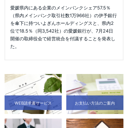
愛媛県内にある企業のメインバンクシェア57.5％
（県内メインバンク取引社数1万966社）の伊予銀行
を傘下に持ついよぎんホールディングスと、県内2
位で18.5％（同3,542社）の愛媛銀行が、7月24日
開催の取締役会で経営統合を付議することを発表し
た。
WEB請求書サービス
お支払い方法のご案内