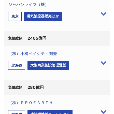
ジャパンライフ（株）
採用情報
磁気治療器販売ほか
東京
よくあるご質問
English
2405億円
負債総額
（株）小樽ベイシティ開発
ジャパンライフ（株）（TSR企業コー
大型商業施設管理運営
北海道
ド:291624898、法人番号:3010001070195、千代田
区西神田2－8－5、設立昭和50年3月、資本金4億
7640万円、代表取締役：山口隆祥氏）は再度の資金
280億円
ショートを起こし12月26日、行き詰まりを表面化し
負債総額
た。負債総額は2405億円（平成29年3月末時点）。
ジャパンライフによると平成29年7月末の預託者数
（株）ＰＲＯＥＡＲＴＨ
（会員）は6855名。
（株）小樽ベイシティ開発（TSR企業コー