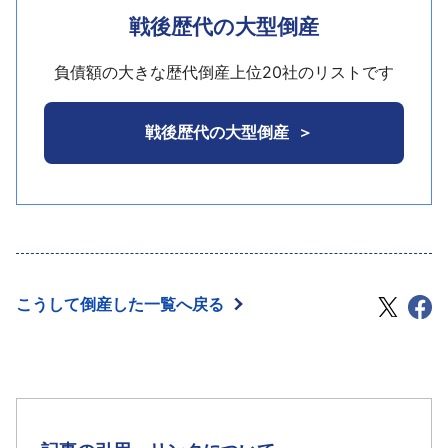
・（株）日医工神戸（TSR企業コード:662283414、
資源循環工場」内で運営の建設廃材リサイクルプラ
戦後歴代の大型倒産
法人番号:5140001002191、神戸市東灘区住吉山手7
ントを継承し、同年5月に産廃中間処分業許可を取得
－5－11、設立昭和49年6月、資本金8000万円、同社
したうえで廃棄物リサイクル事業を開始。28年5月期
負債額の大きな歴代倒産上位20社のリストです
長、負債総額約15億円）
には売上高44億5758万円をあげていた。
・（株）日医工四国（TSR企業コード:710277296、
しかし、その後の行政の立ち入り検査により、同
戦後歴代の大型倒産
法人番号:5470001003248、高松市松島町3－24－
施設の保管基準を上回る量の産業廃棄物を受け入れ
6、設立昭和52年4月、資本金8000万円、同社長、
ていたことが発覚するなど、施設要項に反していた
負債総額約10億円）
ことを指摘された。29年に入り施設での操業を中止
なお、当社の主要仕入先である日医工（株）（TSR
して今回の事態となった。
企業コード:590046195、法人番
号:1230001002236、富山県富山市、東証１部上
場）との資本関係はない。
こうして倒産した一覧へ戻る