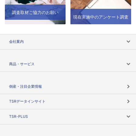
調査取材ご協力のお願い
現在実施中のアンケート調査
会社案内
会社案内トップ
商品・サービス
会社概要
カテゴリで探す
倒産・注目企業情報
TSRのビジョン
目的で探す
TSRデータインサイト
創業のあゆみ
ニーズで探す
TSR-PLUS
TSRのCSR
役割で探す
TSR-PLUSトップ
支社店一覧