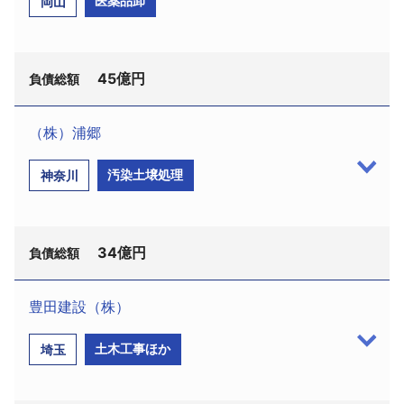
医薬品卸
岡山
50億1000万円。
コード:570739616、法人番号:7120001098461、大
昭和40年創業の遠洋漁業者で、自社船を積極的に
阪市中央区北浜1-9-15、小澤紳一郎社長、従業員25
建造。カツオやマグロの一本釣りやまき網漁のほ
名）は2月20日、大阪地裁に破産を申請した。申請代
か、水産物加工販売も手がけ、ピーク時の平成21年2
45億円
理人は中森亘弁護士（北浜法律事務所・外国法共同
負債総額
月期には売上高約60億1800万円をあげていた。東日
事業、大阪市中央区北浜1-8-16、電話06-6202-
本大震災の影響は軽微だったが、24年2月期の売上高
1088）。負債総額は海外子会社への保証債務約20億
（株）浦郷
は約50億6900万円に落ち込んだ。26年2月期は約59
6000万円を含めて約46億2000万円。
日本医薬品中国販売（株）（TSR企業コー
億円に持ち直したが、採算は低調推移を余儀なくさ
汚染土壌処理
神奈川
設立当初は、輸出入および輸出入代行業務を手掛
ド:710080956、法人番号:9260001004981、岡山市
れていた。その後も業況回復が低迷し、資金繰りも
け、大手電機メーカーおよび同社関連会社を中心に
中区浜1－15－71、設立昭和44年8月、資本金5500万
限界に達した。
受注基盤を形成した。その後、変圧器など電子部品
円、鶴海利之社長）と関連の販売会社3社は2月9日、
のOEM生産受注を確保したことで、平成7年に中国上
34億円
岡山地裁に破産を申請した。申請代理人は田口和幸
負債総額
海で製造工場を立ち上げ製造業務に進出した。
弁護士ほか２名（阿部・井窪・片山法律事務所、中
最近では生産から通関・物流機能まで備えた一貫
央区八重洲2－8－7、電話03－3273－2625）。負
豊田建設（株）
体制を構築し受注が増加、18年4月期にはピークとな
債総額は約45億円、関連会社を含めた4社の合計は約
（株）浦郷（TSR企業コード:352856580、法人番
る売上高66億4673万円を計上していた。
土木工事ほか
埼玉
85億円。
号:1021001052507 、横須賀市浦郷町5－2931、設
しかし、その後は主力取引先からは為替変動の影
医薬品の卸売業者で、主に後発医薬品メーカー大
立平成25年12月、資本金1万円、代表清算人：古敷谷
響もあり家電関係の受注が低迷。穴埋めとしてエコ
手の代理店として事業展開。その後、地元岡山のほ
裕二氏）は2月14日、横浜地裁横須賀支部より特別清