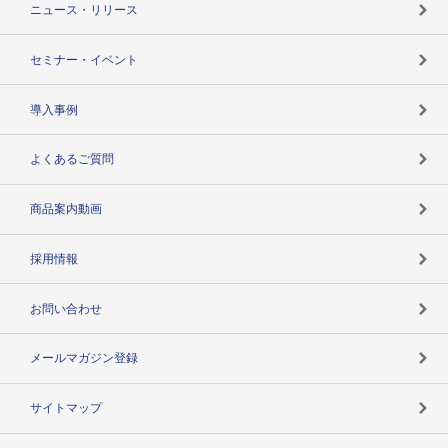
ニュース・リリース
失敗しない与信管理とは
決算情報
セミナー・イベント
海外取引のノウハウ
パートナー体制
導入事例
企業データの有効活用
マルチステークホルダー
よくあるご質問
コンプライアンスチェック
商品案内動画
用語辞典
採用情報
お問い合わせ
メールマガジン登録
サイトマップ