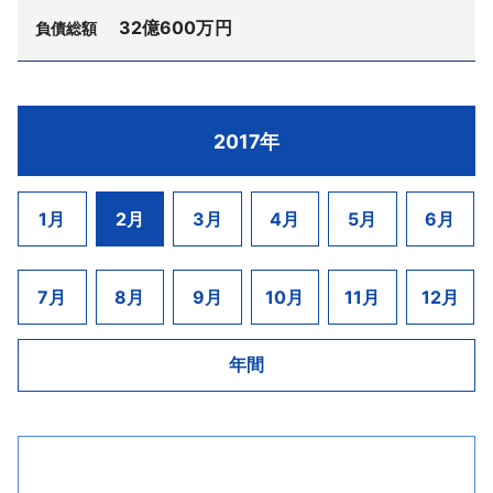
キュートやヘルスケア関連など新しい分野の商品の
か神戸および高松に関連の販売会社を立ち上げ、こ
32億600万円
算開始決定を受けた。負債総額は約34億円。
負債総額
取り扱いを開始し、売上確保に努めたものの減収基
れらに製品を供給する元卸としての体制を構築。販
当社は平成25年12月、横須賀市内の産業廃棄物処
調に歯止めが掛からず、28年4月期の売上高は22億
社経由による東中国地区、関西地区、四国地区の各
理業者から、同社の不採算事業で、財務圧迫要因と
2516万円まで落ち込んだ。また、採算確保が精一杯
医療機関への販売基盤を整備してきた。ジェネリッ
なっていた汚染土壌処理施設「浦郷リサイクルセン
豊田建設（株）（TSR企業コード:310322340、法
な状況が続いていたことに加え、数カ月分の在庫負
2017年
ク医薬品の普及に伴い当社の売上高も増加基調とな
ター」に係る資産・負債を引き継ぐため、会社分割
人番号:4030001036227、八潮市鶴ヶ曽根897－3、
担や支払先行が常態化していたことで借入金への依
り、ここ数年は40億円台の売上高で推移していた。
によって設立された。会社分割と同時に同センター
設立昭和48年6月、資本金3000万円、豊田裕之社
存度が高く余裕のない資金繰りになっていた。ここ
しかし、売上の伸長に伴う運転資金需要ならびに在
は操業停止し、負債を圧縮するべく28年6月、「浦郷
長）は再度の資金ショートから2月6日、行き詰まり
1月
2月
3月
4月
5月
6月
にきて資金難から事業継続が困難になった。なお、
庫資金の需要増から金融借入金への資金依存度は高
リサイクルセンター」の不動産を第三者へ売却。28
を表面化した。負債総額は32億600万円（平成28年
海外現地法人は事業を継続している。
く、金利負担が重荷となっていた。最近は、不良資
年10月株主総会の決議により解散し、今回の措置と
5月期決算時点）。
産処理や人的リストラによる合理化を推進してきた
なった。
7月
8月
9月
10月
11月
12月
長年、土木工事業者として公共工事を中心に請け
ものの経営改善は見られず、事業継続を断念した。
負い、東日本大震災後は、福島県や岩手県の地元業
同時に破産申請した関連3社は以下の通り。
者とともに復興事業に従事してきた。ここ数年は、
年間
・日医工中国販売（株）（TSR企業コー
除染作業などを受注したことで売上高が大幅に増加
ド:023108347、法人番号:5260001005174、岡山市
した。また、28年2月には埼玉環境テック（株）
中区浜1－15－71、設立昭和59年4月、資本金8000万
（TSR企業コード:314027289、法人番
円、鶴海利之社長、負債総額約15億円）
号:2030001087627、埼玉県寄居町）から「彩の国