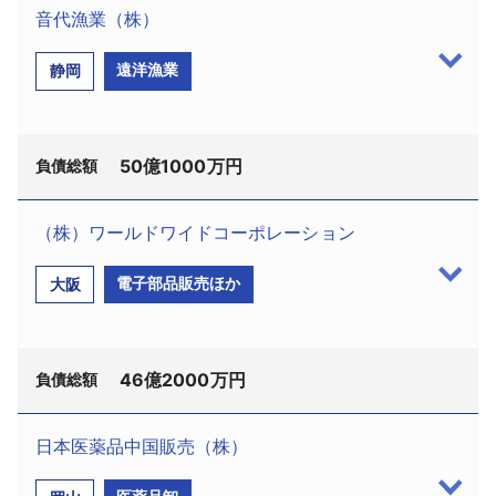
音代漁業（株）
採用情報
遠洋漁業
静岡
よくあるご質問
English
50億1000万円
負債総額
（株）ワールドワイドコーポレーション
音代漁業（株）（TSR企業コード:430092040、法
電子部品販売ほか
大阪
人番号:9190001007298、静岡市清水区袖師町1974
－39、登記上：三重県度会郡南伊勢町田曽浦3952、
設立昭和40年2月、資本金2700万円、濵口正英社
46億2000万円
長、従業員40名）は2月9日、静岡地裁に民事再生法
負債総額
の適用を申請した。監督委員には伊藤みさ子弁護士
（静岡・市民法律事務所、同市葵区伝馬町9－10、電
日本医薬品中国販売（株）
話054－252－9555）が選任された。負債総額は約
（株）ワールドワイドコーポレーション（TSR企業