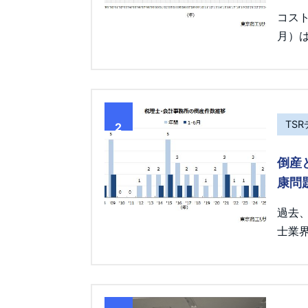
コス
月）は
TS
2
倒産
康問
過去
士業界