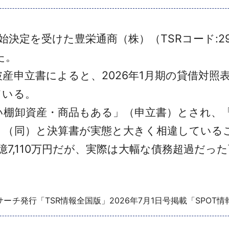
始決定を受けた豊栄通商（株）（TSRコード:29
た。
申立書によると、2026年1月期の貸借対照表に
ている。
棚卸資産・商品もある」（申立書）とされ、
」（同）と決算書が実態と大きく相違している
億7,110万円だが、実際は大幅な債務超過だっ
ーチ発行「TSR情報全国版」2026年7月1日号掲載「SPOT