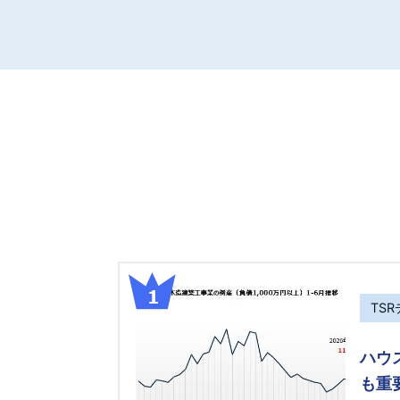
TS
ハウ
も重