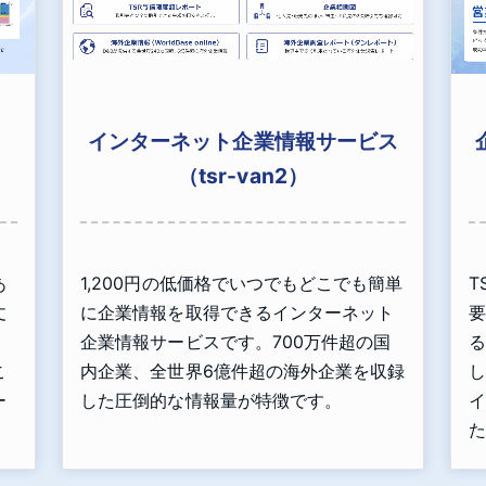
インターネット企業情報サービス
（tsr-van2）
あ
1,200円の低価格でいつでもどこでも簡単
T
丈
に企業情報を取得できるインターネット
要
」
企業情報サービスです。700万件超の国
る
こ
内企業、全世界6億件超の海外企業を収録
し
ー
した圧倒的な情報量が特徴です。
イ
た