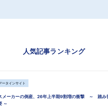
人気記事ランキング
Rデータインサイト
スメーカーの倒産、26年上半期9割増の衝撃 ～ 踏
要 ～