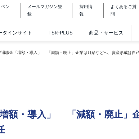
イベン
メールマガジン登
採用情
よくあるご質
録
報
問
データインサイト
TSR-PLUS
商品・サービス
％で退職金「増額・導入」 「減額・廃止」企業は月給などへ、資産形成は自
金「増額・導入」 「減額・廃止」
任