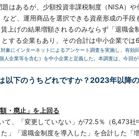
題はあるが、少額投資非課税制度（NISA）や個
C）など、運用商品を選択できる資産形成の手段
賃上げの結果増額されるのみならず「退職金
とする企業もあり、その合計は中小企業では6
業を対象にインターネットによるアンケート調査を実施し、有効回
（個人企業等を含む）を中小企業と定義した。本調査は、今回が
動向は以下のうちどれですか？2023年以
減額・廃止」を上回る
て、「変更していない」が72.5％（6,473社
た」「退職金制度を導入した」を合計した「増額