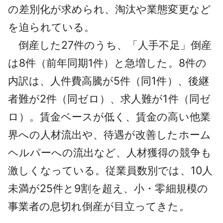
の差別化が求められ、淘汰や業態変更など
を迫られている。
倒産した27件のうち、「人手不足」倒産
は8件（前年同期1件）と急増した。8件の
内訳は、人件費高騰が5件（同1件）、後継
者難が2件（同ゼロ）、求人難が1件（同ゼ
ロ）。賃金ベースが低く、賃金の高い他業
界への人材流出や、待遇が改善したホーム
ヘルパーへの流出など、人材獲得の競争も
激しくなっている。従業員数別では、10人
未満が25件と9割を超え、小・零細規模の
事業者の息切れ倒産が目立ってきた。