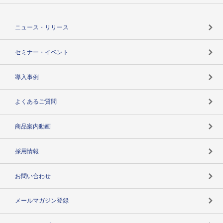
役割で探す
TSR-PLUSトップ
支社店一覧
ニュース・リリース
失敗しない与信管理とは
決算情報
セミナー・イベント
海外取引のノウハウ
パートナー体制
導入事例
企業データの有効活用
マルチステークホルダー
よくあるご質問
コンプライアンスチェック
商品案内動画
用語辞典
採用情報
お問い合わせ
メールマガジン登録