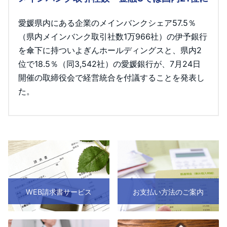
愛媛県内にある企業のメインバンクシェア57.5％
（県内メインバンク取引社数1万966社）の伊予銀行
を傘下に持ついよぎんホールディングスと、県内2
位で18.5％（同3,542社）の愛媛銀行が、7月24日
開催の取締役会で経営統合を付議することを発表し
た。
WEB請求書サービス
お支払い方法のご案内