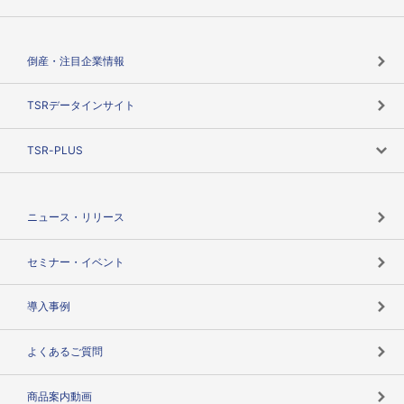
会社概要
カテゴリで探す
倒産・注目企業情報
TSRのビジョン
目的で探す
TSRデータインサイト
創業のあゆみ
ニーズで探す
TSR-PLUS
TSRのCSR
役割で探す
TSR-PLUSトップ
支社店一覧
ニュース・リリース
失敗しない与信管理とは
決算情報
セミナー・イベント
海外取引のノウハウ
パートナー体制
導入事例
企業データの有効活用
マルチステークホルダー
よくあるご質問
コンプライアンスチェック
商品案内動画