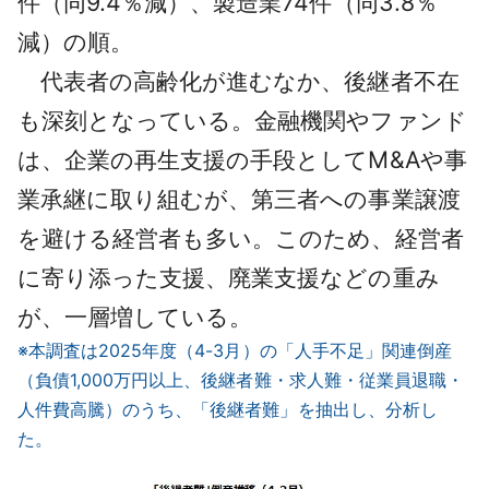
件（同9.4％減）、製造業74件（同3.8％
減）の順。
代表者の高齢化が進むなか、後継者不在
も深刻となっている。金融機関やファンド
は、企業の再生支援の手段としてM&Aや事
業承継に取り組むが、第三者への事業譲渡
を避ける経営者も多い。このため、経営者
に寄り添った支援、廃業支援などの重み
が、一層増している。
※本調査は2025年度（4-3月）の「人手不足」関連倒産
（負債1,000万円以上、後継者難・求人難・従業員退職・
人件費高騰）のうち、「後継者難」を抽出し、分析し
た。