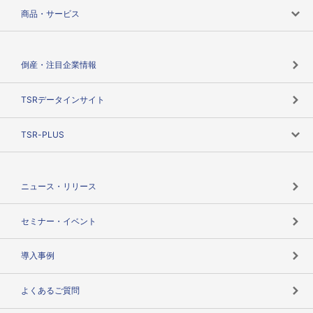
会社案内トップ
商品・サービス
会社概要
カテゴリで探す
倒産・注目企業情報
TSRのビジョン
目的で探す
TSRデータインサイト
創業のあゆみ
ニーズで探す
TSR-PLUS
TSRのCSR
役割で探す
TSR-PLUSトップ
支社店一覧
ニュース・リリース
失敗しない与信管理とは
決算情報
セミナー・イベント
海外取引のノウハウ
パートナー体制
導入事例
企業データの有効活用
マルチステークホルダー
よくあるご質問