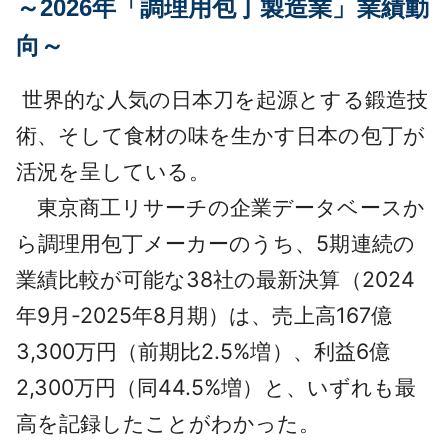
～2026年「調理用包丁製造業」業績動
採用情報
向～
よくあるご質問
世界的な人気の日本刀を起源とする鍛造技
English
術、そして食材の味を生かす日本の包丁が
活況を呈している。
東京商工リサーチの企業データベースか
ら調理用包丁メーカーのうち、5期連続の
業績比較が可能な38社の最新決算（2024
年9月-2025年8月期）は、売上高167億
3,300万円（前期比2.5%増）、利益6億
2,300万円（同44.5%増）と、いずれも最
高を記録したことがわかった。