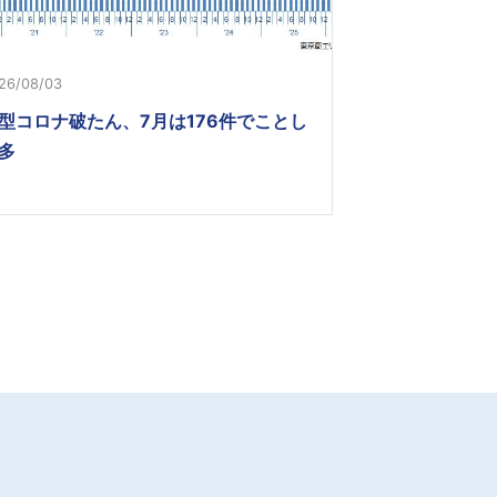
26/08/03
型コロナ破たん、7月は176件でことし
多