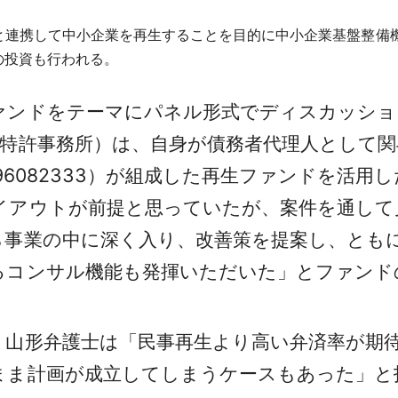
会と連携して中小企業を再生することを目的に中小企業基盤整備
の投資も行われる。
ンドをテーマにパネル形式でディスカッショ
律特許事務所）は、自身が債務者代理人として
96082333）が組成した再生ファンドを活用
し
イアウトが前提と思っていたが、案件を通して
ら事業の中に深く入り、改善策を提案し、とも
るコンサル機能も発揮いただいた」とファンド
山形弁護士は「民事再生より高い弁済率が期
まま計画が成立してしまうケースもあった」と