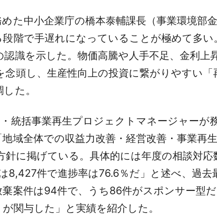
めた中小企業庁の橋本泰輔課長（事業環境部金
る段階で手遅れになっていることが極めて多い
の認識を示した。物価高騰や人手不足、金利上
を念頭し、生産性向上の投資に繋がりやすい「
調した。
・統括事業再生プロジェクトマネージャーが務
「地域全体での収益力改善・経営改善・事業再
業方針に掲げている。具体的には年度の相談対応数
は8,427件で進捗率は76.6％だ」と述べ、
棄案件は94件で、うち86件がスポンサー型
）が関与した」と実績を紹介した。