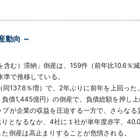
産動向 ～
含む）滞納」倒産は、159件（前年比10.6
高水準で推移している。
万円（同137.8％増）で、2年ぶりに前年を上回
負債1,445億円）の倒産で、負債総額を押し
プが企業の収益を圧迫する一方で、さらなる
りとなるなか、4社に１社が単年度赤字、40.
した倒産は高止まりすることが危惧される。