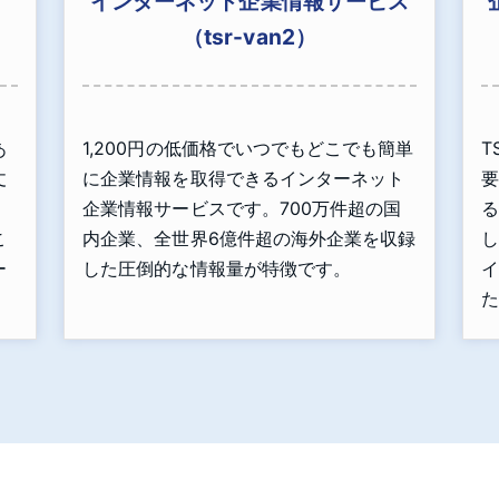
インターネット企業情報サービス
（tsr-van2）
あ
1,200円の低価格でいつでもどこでも簡単
T
丈
に企業情報を取得できるインターネット
要
」
企業情報サービスです。700万件超の国
る
こ
内企業、全世界6億件超の海外企業を収録
し
ー
した圧倒的な情報量が特徴です。
イ
た