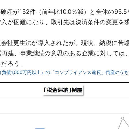
が152件（前年比10.0％減）と全体の95.
借入が困難になり、取引先は決済条件の変更を
模会社更生法が導入されたが、現状、納税に苦
営再建、事業継続の意思のある企業に対しては
要だろう。
倒産（負債1,000万円以上）の「コンプライアンス違反」倒産の