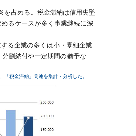
5％を占める。税金滞納は信用失墜
求めるケースが多く事業継続に深
慮する企業の多くは小・零細企業
、分割納付や一定期間の猶予な
うち、「税金滞納」関連を集計・分析した。