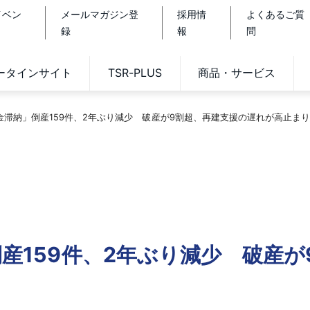
イベン
メールマガジン登
採用情
よくあるご質
録
報
問
データインサイト
TSR-PLUS
商品・サービス
税金滞納」倒産159件、2年ぶり減少 破産が9割超、再建支援の遅れが高止ま
倒産159件、2年ぶり減少 破産