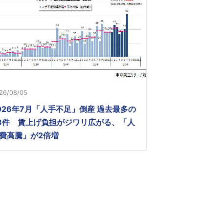
26/08/05
026年7月「人手不足」倒産 過去最多の
3件 賃上げ負担がジワリ広がる、「人
費高騰」が2倍増