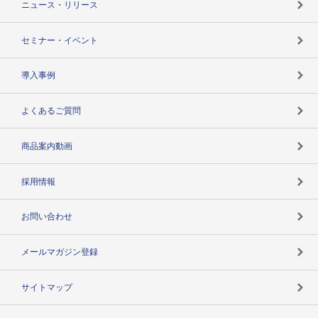
ニュース・リリース
失敗しない与信管理とは
決算情報
セミナー・イベント
海外取引のノウハウ
パートナー体制
導入事例
企業データの有効活用
マルチステークホルダー
よくあるご質問
コンプライアンスチェック
商品案内動画
用語辞典
採用情報
お問い合わせ
メールマガジン登録
サイトマップ