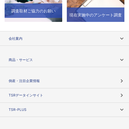
調査取材ご協力のお願い
現在実施中のアンケート調査
会社案内
会社案内トップ
商品・サービス
会社概要
カテゴリで探す
倒産・注目企業情報
TSRのビジョン
目的で探す
TSRデータインサイト
創業のあゆみ
ニーズで探す
TSR-PLUS
TSRのCSR
役割で探す
TSR-PLUSトップ
支社店一覧