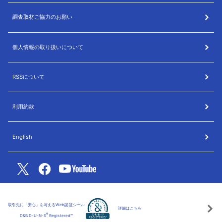
調査取材ご協力のお願い
個人情報の取り扱いについて
RSSについて
利用約款
English
取引先に「安心」を与えるWeb認証シール
詳細はこちら
®
D&B D-U-N-S
Registered™