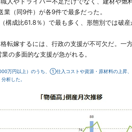
職人やドライバー不足だけでなく、建材や燃
送業（同9件）が各9件で最多だった。
構成比61.8％）で最も多く、形態別では破産が4
格転嫁するには、行政の支援が不可欠だ。一方
営業の多面的な支援が急がれる。
債1,000万円以上）のうち、①仕入コストや資源・原材料の上
、分析した。