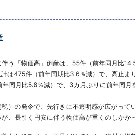
産
伴う「物価高」倒産は、55件（前年同月比14
月累計は475件（前年同期比3.6％減）で、高止
（前年同月比5.8％減）で、3カ月ぶりに前年同月
税）の発令で、先行きに不透明感が広がって
いが、長引く円安に伴う物価高が重くのしかか