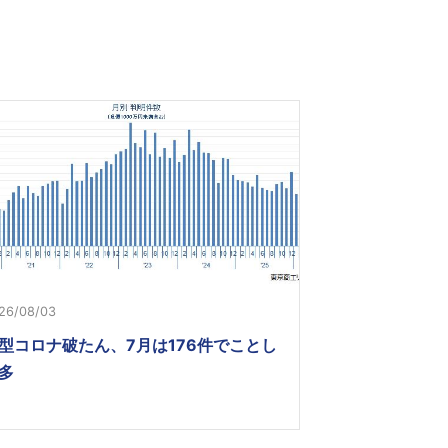
26/08/03
型コロナ破たん、7月は176件でことし
多