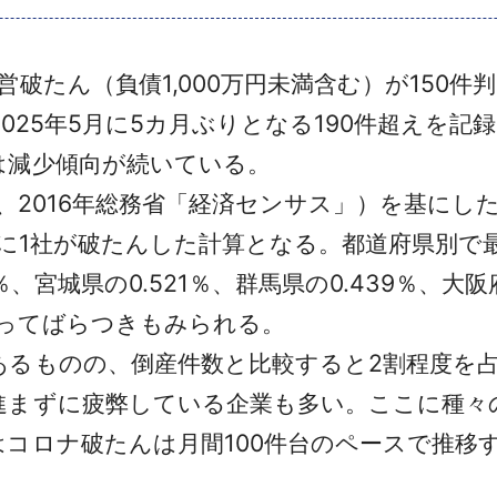
たん（負債1,000万円未満含む）が150件判
。2025年5月に5カ月ぶりとなる190件超えを
は減少傾向が続いている。
3社、2016年総務省「経済センサス」）を基に
0社強に1社が破たんした計算となる。都道府県別
6％、宮城県の0.521％、群馬県の0.439％、大
によってばらつきもみられる。
るものの、倒産件数と比較すると2割程度を
進まずに疲弊している企業も多い。ここに種々
コロナ破たんは月間100件台のペースで推移