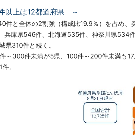
件以上は12都道府県 ～
0件と全体の2割強（構成比19.9％）を占め、突
、兵庫県546件、北海道535件、神奈川県534
城県310件と続く。
件～300件未満が5県、100件～200件未満も
1件。