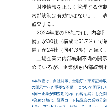
財務情報を正しく管理する体制
内部統制は有効ではない」、「
監査する。
2024年度の58社では、内容
備」が30社（構成比51.7％
備」が24社（同41.3％）と続く
上場企業の内部統制不備の開示
めているが、企業側も内部統制
※本調査は、自社開示、金融庁・東京証券取
の開示すべき重要な不備」について開示し
※同一企業が調査期間内に内容を異にした開
※
業種分類は、証券コード協議会の業種分類
札証、アンビシャス、福証、Ｑ－Ｂｏａｒ