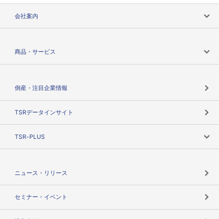
会社案内
会社案内トップ
商品・サービス
会社概要
カテゴリで探す
倒産・注目企業情報
TSRのビジョン
目的で探す
TSRデータインサイト
創業のあゆみ
ニーズで探す
TSR-PLUS
TSRのCSR
役割で探す
TSR-PLUSトップ
支社店一覧
ニュース・リリース
失敗しない与信管理とは
決算情報
セミナー・イベント
海外取引のノウハウ
パートナー体制