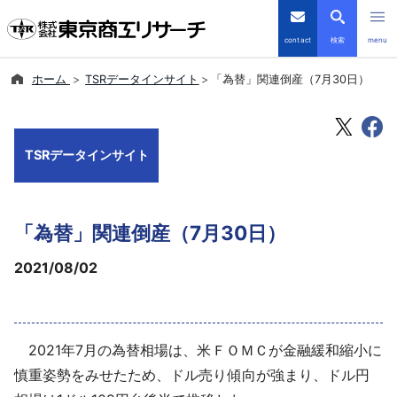
contact
検索
menu
ホーム
TSRデータインサイト
「為替」関連倒産（7月30日）
倒産・注目企業情報
TSRデータインサイト
TSRデータインサイト
TSR-PLUS
「為替」関連倒産（7月30日）
優良企業サイト
2021/08/02
会社案内
商品・サービス
2021年7月の為替相場は、米ＦＯＭＣが金融緩和縮小に
導入事例
慎重姿勢をみせたため、ドル売り傾向が強まり、ドル円