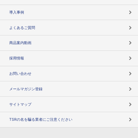
海外取引のノウハウ
パートナー体制
導入事例
企業データの有効活用
マルチステークホルダー
よくあるご質問
コンプライアンスチェック
商品案内動画
用語辞典
採用情報
お問い合わせ
メールマガジン登録
サイトマップ
TSRの名を騙る業者にご注意ください