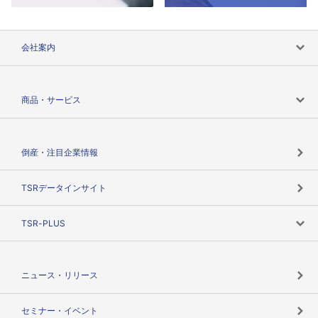
会社案内
会社案内トップ
商品・サービス
会社概要
カテゴリで探す
倒産・注目企業情報
TSRのビジョン
目的で探す
TSRデータインサイト
創業のあゆみ
ニーズで探す
TSR-PLUS
TSRのCSR
役割で探す
TSR-PLUSトップ
支社店一覧
ニュース・リリース
失敗しない与信管理とは
決算情報
セミナー・イベント