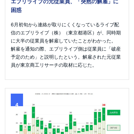
エブリライブの元従業員、「突然の解雇」に
困惑
6月初旬から連絡が取りにくくなっているライブ配
信のエブリライブ（株）（東京都港区）が、同時期
に大半の従業員を解雇していたことがわかった。
解雇を通知の際、エブリライブ側は従業員に「破産
予定のため」と説明したという。解雇された元従業
員が東京商工リサーチの取材に応じた。
4