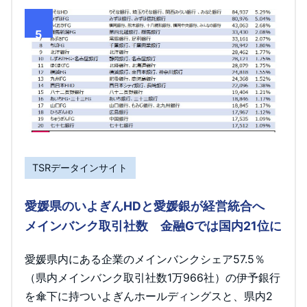
5
TSRデータインサイト
愛媛県のいよぎんHDと愛媛銀が経営統合へ
メインバンク取引社数 金融Gでは国内21位に
愛媛県内にある企業のメインバンクシェア57.5％
（県内メインバンク取引社数1万966社）の伊予銀行
を傘下に持ついよぎんホールディングスと、県内2