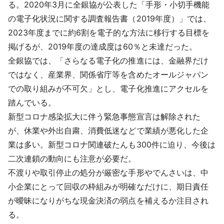
る。2020年3月に全銀協が公表した「手形・小切手機能
の電子化状況に関する調査報告書（2019年度）」では、
2023年度までに約6割を電子的な方法に移行する目標を
掲げるが、2019年度の達成度は60％と未達だった。
全銀協では、「さらなる電子化の推進には、金融界だけ
ではなく、産業界、関係省庁等を含めたオールジャパン
での取り組みが不可欠」とし、電子化推進にアクセルを
踏んでいる。
新型コロナ感染拡大に伴う緊急事態宣言は解除された
が、休業や外出自粛、消費低迷などで業績が悪化した企
業は多い。新型コロナ関連破たんも300件に迫り、今後は
二次連鎖の動向にも注意が必要だ。
不渡りや取引停止の処分が厳密な手形やでんさいは、中
小企業にとって回収の枠組みが明確なだけに、期日責任
が曖昧になりがちな現金決済の弱点を補えるか注目され
る。