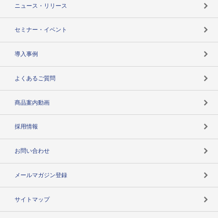
支社店一覧
ニュース・リリース
失敗しない与信管理とは
決算情報
セミナー・イベント
海外取引のノウハウ
パートナー体制
導入事例
企業データの有効活用
マルチステークホルダー
よくあるご質問
コンプライアンスチェック
商品案内動画
用語辞典
採用情報
お問い合わせ
メールマガジン登録
サイトマップ