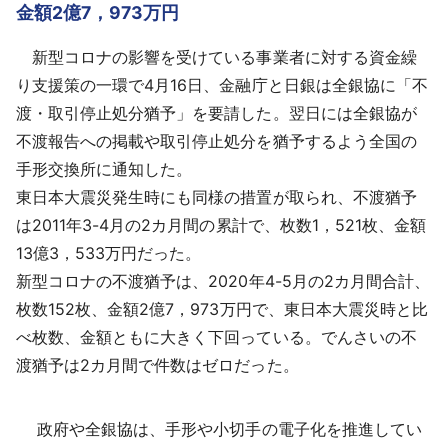
金額2億7，973万円
新型コロナの影響を受けている事業者に対する資金繰
り支援策の一環で4月16日、金融庁と日銀は全銀協に「不
渡・取引停止処分猶予」を要請した。翌日には全銀協が
不渡報告への掲載や取引停止処分を猶予するよう全国の
手形交換所に通知した。
東日本大震災発生時にも同様の措置が取られ、不渡猶予
は2011年3-4月の2カ月間の累計で、枚数1，521枚、金額
13億3，533万円だった。
新型コロナの不渡猶予は、2020年4-5月の2カ月間合計、
枚数152枚、金額2億7，973万円で、東日本大震災時と比
べ枚数、金額ともに大きく下回っている。でんさいの不
渡猶予は2カ月間で件数はゼロだった。
政府や全銀協は、手形や小切手の電子化を推進してい