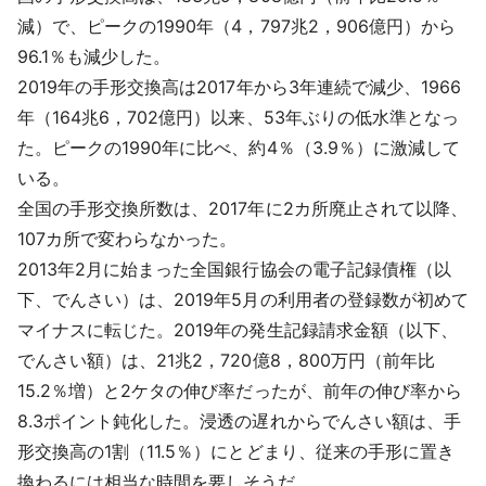
採用情報
減）で、ピークの1990年（4，797兆2，906億円）から
96.1％も減少した。
よくあるご質問
2019年の手形交換高は2017年から3年連続で減少、1966
年（164兆6，702億円）以来、53年ぶりの低水準となっ
English
た。ピークの1990年に比べ、約4％（3.9％）に激減して
いる。
全国の手形交換所数は、2017年に2カ所廃止されて以降、
107カ所で変わらなかった。
2013年2月に始まった全国銀行協会の電子記録債権（以
下、でんさい）は、2019年5月の利用者の登録数が初めて
マイナスに転じた。2019年の発生記録請求金額（以下、
でんさい額）は、21兆2，720億8，800万円（前年比
15.2％増）と2ケタの伸び率だったが、前年の伸び率から
8.3ポイント鈍化した。浸透の遅れからでんさい額は、手
形交換高の1割（11.5％）にとどまり、従来の手形に置き
換わるには相当な時間を要しそうだ。