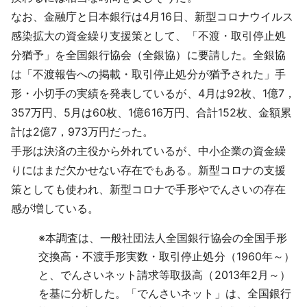
なお、金融庁と日本銀行は4月16日、新型コロナウイルス
感染拡大の資金繰り支援策として、「不渡・取引停止処
分猶予」を全国銀行協会（全銀協）に要請した。全銀協
は「不渡報告への掲載・取引停止処分が猶予された」手
形・小切手の実績を発表しているが、4月は92枚、1億7，
357万円、5月は60枚、1億616万円、合計152枚、金額累
計は2億7，973万円だった。
手形は決済の主役から外れているが、中小企業の資金繰
りにはまだ欠かせない存在でもある。新型コロナの支援
策としても使われ、新型コロナで手形やでんさいの存在
感が増している。
※
本調査は、一般社団法人全国銀行協会の全国手形
交換高・不渡手形実数・取引停止処分（1960年～）
と、でんさいネット請求等取扱高（2013年2月～）
を基に分析した。「でんさいネット」は、全国銀行