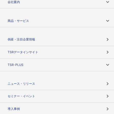
会社案内
会社案内トップ
商品・サービス
会社概要
カテゴリで探す
倒産・注目企業情報
TSRのビジョン
目的で探す
TSRデータインサイト
創業のあゆみ
ニーズで探す
TSR-PLUS
TSRのCSR
役割で探す
TSR-PLUSトップ
支社店一覧
ニュース・リリース
失敗しない与信管理とは
決算情報
セミナー・イベント
海外取引のノウハウ
パートナー体制
導入事例