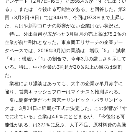
アンケート（2月7日-16日）では66.4％が「すでに出てい
る」、または「今後出る可能性がある」と回答した。第2
回（3月2日-8日）では94.6％、今回は97.3％まで上昇し
た。もはや新型コロナの影響がない企業はない状況だ。
特に、外出自粛が広がった3月単月の売上高は75.2％の
企業が前年割れとなった。東京商工リサーチの企業デー
タベースでは、2019年3月期の業績は、増収「5」：減収
「4」：横這い「1」の割合で、今年3月の厳しさを示して
いる。特に、中小企業の3割超が20％以上の減収は深刻
だ。
業種により濃淡はあっても、大半の企業が単月赤字に
陥り、営業キャッシュフローはマイナスと推測される。
夏に開催予定だった東京オリンピック・パラリンピッ
クは、3月24日に延期が正式に決定した。この影響が「す
でに出ている」企業は4.6％にとどまるが、「今後出る可
能性がある」は37.1％に及ぶ。人手不足、原材料費の高騰