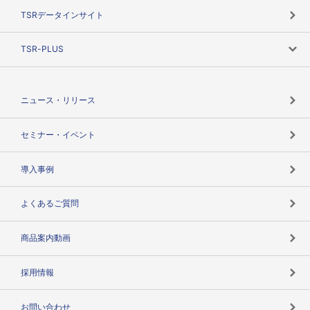
目的で探す
TSRデータインサイト
創業のあゆみ
ニーズで探す
TSR-PLUS
TSRのCSR
役割で探す
TSR-PLUSトップ
支社店一覧
ニュース・リリース
失敗しない与信管理とは
決算情報
セミナー・イベント
海外取引のノウハウ
パートナー体制
導入事例
企業データの有効活用
マルチステークホルダー
よくあるご質問
コンプライアンスチェック
商品案内動画
用語辞典
採用情報
お問い合わせ