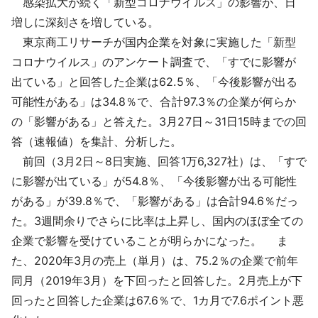
感染拡大が続く「新型コロナウイルス」の影響が、日
採用情報
増しに深刻さを増している。
東京商工リサーチが国内企業を対象に実施した「新型
よくあるご質問
コロナウイルス」のアンケート調査で、「すでに影響が
出ている」と回答した企業は62.5％、「今後影響が出る
English
可能性がある」は34.8％で、合計97.3％の企業が何らか
の「影響がある」と答えた。3月27日～31日15時までの回
答（速報値）を集計、分析した。
前回（3月2日～8日実施、回答1万6,327社）は、「すで
に影響が出ている」が54.8％、「今後影響が出る可能性
がある」が39.8％で、「影響がある」は合計94.6％だっ
た。3週間余りでさらに比率は上昇し、国内のほぼ全ての
企業で影響を受けていることが明らかになった。 ま
た、2020年3月の売上（単月）は、75.2％の企業で前年
同月（2019年3月）を下回ったと回答した。2月売上が下
回ったと回答した企業は67.6％で、1カ月で7.6ポイント悪