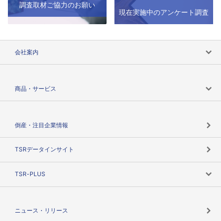
調査取材ご協力のお願い
現在実施中のアンケート調査
会社案内
会社案内トップ
商品・サービス
会社概要
カテゴリで探す
倒産・注目企業情報
TSRのビジョン
目的で探す
TSRデータインサイト
創業のあゆみ
ニーズで探す
TSR-PLUS
TSRのCSR
役割で探す
TSR-PLUSトップ
支社店一覧
ニュース・リリース