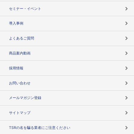
失敗しない与信管理とは
決算情報
セミナー・イベント
海外取引のノウハウ
パートナー体制
導入事例
企業データの有効活用
マルチステークホルダー
よくあるご質問
コンプライアンスチェック
商品案内動画
用語辞典
採用情報
お問い合わせ
メールマガジン登録
サイトマップ
TSRの名を騙る業者にご注意ください