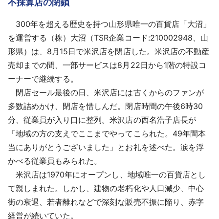
不採算店の閉鎖
採用情報
300年を超える歴史を持つ山形県唯一の百貨店「大沼」
よくあるご質問
を運営する（株）大沼（TSR企業コード:210002948、山
形県）は、8月15日で米沢店を閉店した。米沢店の不動産
English
売却までの間、一部サービスは8月22日から1階の特設コ
ーナーで継続する。
閉店セール最後の日、米沢店には古くからのファンが
多数詰めかけ、閉店を惜しんだ。閉店時間の午後6時30
分、従業員が入り口に整列。米沢店の西名浩子店長が
「地域の方の支えでここまでやってこられた。49年間本
当にありがとうございました」とお礼を述べた。涙を浮
かべる従業員もみられた。
米沢店は1970年にオープンし、地域唯一の百貨店とし
て親しまれた。しかし、建物の老朽化や人口減少、中心
街の衰退、若者離れなどで深刻な販売不振に陥り、赤字
経営が続いていた。