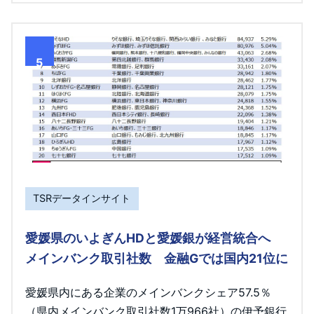
5
TSRデータインサイト
愛媛県のいよぎんHDと愛媛銀が経営統合へ
メインバンク取引社数 金融Gでは国内21位に
愛媛県内にある企業のメインバンクシェア57.5％
（県内メインバンク取引社数1万966社）の伊予銀行