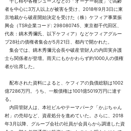
干し柿や各種ジュースなどの「オーナー制度」で高齢
採用情報
者を中心に3万人以上が被害を受け、2018年9月3日に東
京地裁から破産開始決定を受けた（株）ケフィア事業振
よくあるご質問
興会（TSR企業コード: 298080745、東京都千代田区、
代表：鏑木秀彌氏、以下ケフィア）などケフィアグルー
English
プ28社の債権者集会が5月21日、都内で開かれた。
集会では、鏑木秀彌元会長や破産管財人の内田実弁護
士ら関係者が登壇。雨天にもかかわらず約1000人の債権
者が出席した。
配布された資料によると、ケフィアの負債総額は1002
億7286万円。うち、一般債権は1001億5019万円に達す
る。
内田管財人は、本社ビルやテーマパーク「かぶちゃん
村」の売却など、資産処分を進めていた。さらに、2018
年3月以降、グループ会社の社員が会員らから調達した資