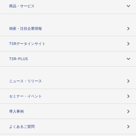
会社案内トップ
商品・サービス
会社概要
カテゴリで探す
倒産・注目企業情報
TSRのビジョン
目的で探す
TSRデータインサイト
創業のあゆみ
ニーズで探す
TSR-PLUS
TSRのCSR
役割で探す
TSR-PLUSトップ
支社店一覧
ニュース・リリース
失敗しない与信管理とは
決算情報
セミナー・イベント
海外取引のノウハウ
パートナー体制
導入事例
企業データの有効活用
マルチステークホルダー
よくあるご質問