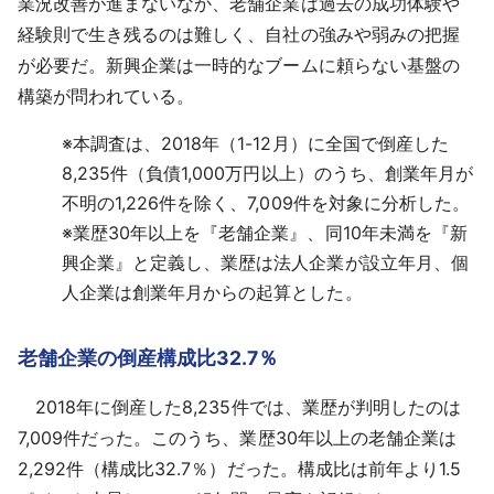
業況改善が進まないなか、老舗企業は過去の成功体験や
経験則で生き残るのは難しく、自社の強みや弱みの把握
が必要だ。新興企業は一時的なブームに頼らない基盤の
構築が問われている。
※
本調査は、2018年（1-12月）に全国で倒産した
8,235件（負債1,000万円以上）のうち、創業年月が
不明の1,226件を除く、7,009件を対象に分析した。
※
業歴30年以上を『老舗企業』、同10年未満を『新
興企業』と定義し、業歴は法人企業が設立年月、個
人企業は創業年月からの起算とした。
老舗企業の倒産構成比32.7％
2018年に倒産した8,235件では、業歴が判明したのは
7,009件だった。このうち、業歴30年以上の老舗企業は
2,292件（構成比32.7％）だった。構成比は前年より1.5