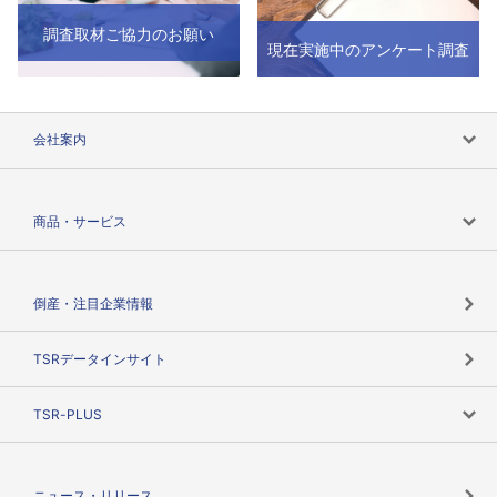
調査取材ご協力のお願い
現在実施中のアンケート調査
会社案内
会社案内トップ
商品・サービス
会社概要
カテゴリで探す
倒産・注目企業情報
TSRのビジョン
目的で探す
TSRデータインサイト
創業のあゆみ
ニーズで探す
TSR-PLUS
TSRのCSR
役割で探す
TSR-PLUSトップ
支社店一覧
ニュース・リリース