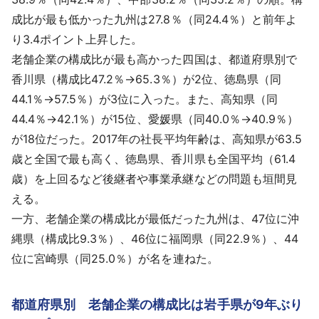
成比が最も低かった九州は27.8％（同24.4％）と前年よ
り3.4ポイント上昇した。
老舗企業の構成比が最も高かった四国は、都道府県別で
香川県（構成比47.2％→65.3％）が2位、徳島県（同
44.1％→57.5％）が3位に入った。また、高知県（同
44.4％→42.1％）が15位、愛媛県（同40.0％→40.9％）
が18位だった。2017年の社長平均年齢は、高知県が63.5
歳と全国で最も高く、徳島県、香川県も全国平均（61.4
歳）を上回るなど後継者や事業承継などの問題も垣間見
える。
一方、老舗企業の構成比が最低だった九州は、47位に沖
縄県（構成比9.3％）、46位に福岡県（同22.9％）、44
位に宮崎県（同25.0％）が名を連ねた。
都道府県別 老舗企業の構成比は岩手県が9年ぶり