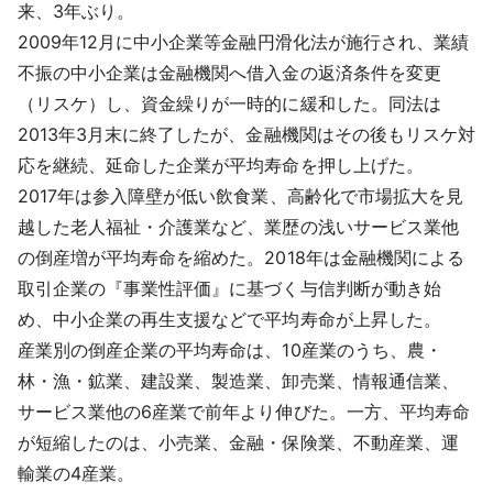
来、3年ぶり。
2009年12月に中小企業等金融円滑化法が施行され、業績
不振の中小企業は金融機関へ借入金の返済条件を変更
（リスケ）し、資金繰りが一時的に緩和した。同法は
2013年3月末に終了したが、金融機関はその後もリスケ対
応を継続、延命した企業が平均寿命を押し上げた。
2017年は参入障壁が低い飲食業、高齢化で市場拡大を見
越した老人福祉・介護業など、業歴の浅いサービス業他
の倒産増が平均寿命を縮めた。2018年は金融機関による
取引企業の『事業性評価』に基づく与信判断が動き始
め、中小企業の再生支援などで平均寿命が上昇した。
産業別の倒産企業の平均寿命は、10産業のうち、農・
林・漁・鉱業、建設業、製造業、卸売業、情報通信業、
サービス業他の6産業で前年より伸びた。一方、平均寿命
が短縮したのは、小売業、金融・保険業、不動産業、運
輸業の4産業。