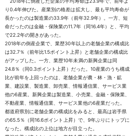
2018年に倒産した企業の平均寿命は23.9年で、前年よ
採用情報
り0.4年伸びた。産業別の格差は拡大し、最も平均寿命が
長かったのは製造業の33.9年（前年32.9年）。一方、短
よくあるご質問
命だったのは金融・保険業の11.7年（同16.4年）と、平均
で22.2年の開きがあった。
English
2018年の倒産企業で、業歴30年以上の老舗企業の構成比
は32.7％（前年比1.5ポイント上昇）と老舗企業の構成比
がアップした。一方、業歴10年未満の新興企業は同
24.8％（同0.3ポイント上昇）だった。10産業のうち構成
比が前年を上回ったのは、老舗企業が農・林・漁・鉱
業、建設業、製造業、卸売業、情報通信業、サービス業
他の6産業。新興企業は製造業、小売業、金融・保険業、
不動産業、情報通信業、サービス業他の6産業だった。
都道府県別に老舗企業の構成比をみると、最高は岩手県
の65.5％（同16.6ポイント上昇）で、9年ぶりにトップに
なった。構成比の上位は地方が目立った。