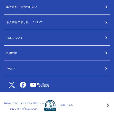
調査取材ご協力のお願い
個人情報の取り扱いについて
RSSについて
利用約款
English
取引先に「安心」を与えるWeb認証シール
詳細はこちら
®
D&B D-U-N-S
Registered™