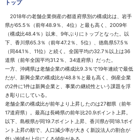
トップ
2018年の老舗企業倒産の都道府県別の構成比は、岩手
県が65.5％（前年48.9％、4位）と最も高く、2009年
（構成比48.4％）以来、9年ぶりにトップとなった。以
下、香川県65.3％（前年47.2％、5位）、徳島県57.5％
（同44.1％、11位）と続く。全国平均の32.7％以上は36
道県（前年全国平均31.2％、34道府県）だった。
一方、沖縄県は老舗企業の構成比9.3％で19年連続で最低
だが、新興企業の構成比が48.8％と最も高く、倒産企業
の2件に1件は新興企業と、事業の継続性という課題を浮
き彫りにしている。
老舗企業の構成比が前年より上昇したのは27都県（前年
17道府県）。最高は長崎県の前年比20.9ポイント上昇。
以下、島根県が同19.7ポイント上昇、香川県が同18.1ポイ
ント上昇の順で、人口減少率が大きく新設法人の割合が
低い地域が上位にくる傾向がある。