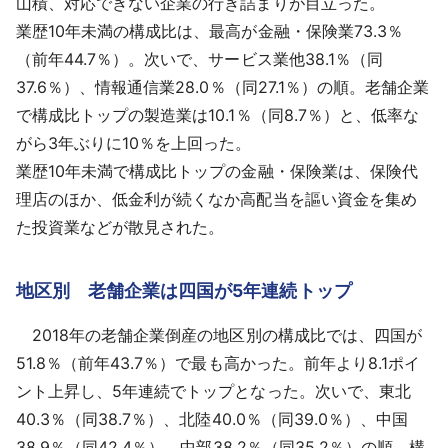
山積、対応できない企業の行き詰まりが目立った。
業歴10年未満の構成比は、最高が金融・保険業73.3％
（前年44.7％）。次いで、サービス業他38.1％（同
37.6％）、情報通信業28.0％（同27.1％）の順。老舗企業
で構成比トップの製造業は10.1％（同8.7％）と、低率な
がら3年ぶりに10％を上回った。
業歴10年未満で構成比トップの金融・保険業は、保険代
理店のほか、低金利が続くなか高配当を謳い資金を集め
た投資業などが散見された。
地区別 老舗企業は四国が5年連続トップ
2018年の老舗企業倒産の地区別の構成比では、四国が
51.8％（前年43.7％）で最も高かった。前年より8.1ポイ
ント上昇し、5年連続でトップとなった。次いで、東北
40.3％（同38.7％）、北陸40.0％（同39.0％）、中国
38.9％（同42.4％）、中部38.2％（同35.2％）の順。構