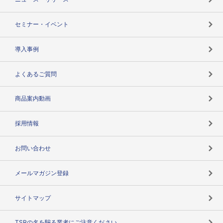
失敗しない与信管理とは
決算情報
セミナー・イベント
海外取引のノウハウ
パートナー体制
導入事例
企業データの有効活用
マルチステークホルダー
よくあるご質問
コンプライアンスチェック
商品案内動画
用語辞典
採用情報
お問い合わせ
メールマガジン登録
サイトマップ
TSRの名を騙る業者にご注意ください