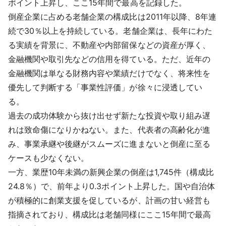
ポイント上昇し、ここ15年間で最高を記録した。
倒産企業に占める老舗企業の構成比は2011年以降、8年連
続で30％以上を持続している。老舗企業は、長年にわた
る実績を背景に、不動産や内部留保などの資産が厚く、
金融機関や取引先などの信用を得ている。ただ、近年の
金融機関は単なる財務内容や業績だけでなく、将来性を
優先して判断する「事業性評価」が徐々に浸透してい
る。
過去の成功体験から抜け出せず新たな投資や取り組み遅
れは致命傷になりかねない。また、代表者の高齢化が進
み、事業承継や後継がスムーズに進まないと倒産に至る
ケースも少なくない。
一方、業歴10年未満の新興企業の倒産は1,745件（構成比
24.8％）で、前年より0.3ポイント上昇した。国や自治体
が積極的に創業支援を促しているが、計画の甘い経営も
指摘されており、構成比は老舗同様にここ15年間で最高