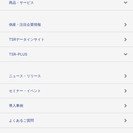
商品・サービス
会社概要
カテゴリで探す
倒産・注目企業情報
TSRのビジョン
目的で探す
TSRデータインサイト
創業のあゆみ
ニーズで探す
TSR-PLUS
TSRのCSR
役割で探す
TSR-PLUSトップ
支社店一覧
ニュース・リリース
失敗しない与信管理とは
決算情報
セミナー・イベント
海外取引のノウハウ
パートナー体制
導入事例
企業データの有効活用
マルチステークホルダー
よくあるご質問
コンプライアンスチェック