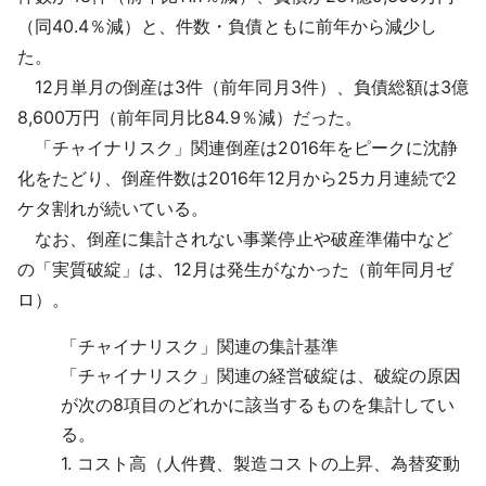
採用情報
（同40.4％減）と、件数・負債ともに前年から減少し
た。
よくあるご質問
12月単月の倒産は3件（前年同月3件）、負債総額は3億
8,600万円（前年同月比84.9％減）だった。
English
「チャイナリスク」関連倒産は2016年をピークに沈静
化をたどり、倒産件数は2016年12月から25カ月連続で2
ケタ割れが続いている。
なお、倒産に集計されない事業停止や破産準備中など
の「実質破綻」は、12月は発生がなかった（前年同月ゼ
ロ）。
「チャイナリスク」関連の集計基準
「チャイナリスク」関連の経営破綻は、破綻の原因
が次の8項目のどれかに該当するものを集計してい
る。
1. コスト高（人件費、製造コストの上昇、為替変動