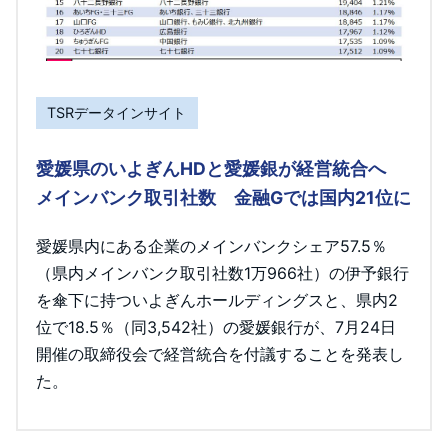
TSRデータインサイト
愛媛県のいよぎんHDと愛媛銀が経営統合へ
メインバンク取引社数 金融Gでは国内21位に
愛媛県内にある企業のメインバンクシェア57.5％
（県内メインバンク取引社数1万966社）の伊予銀行
を傘下に持ついよぎんホールディングスと、県内2
位で18.5％（同3,542社）の愛媛銀行が、7月24日
開催の取締役会で経営統合を付議することを発表し
た。