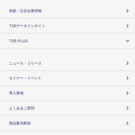
カテゴリで探す
倒産・注目企業情報
TSRのビジョン
目的で探す
TSRデータインサイト
創業のあゆみ
ニーズで探す
TSR-PLUS
TSRのCSR
役割で探す
TSR-PLUSトップ
支社店一覧
ニュース・リリース
失敗しない与信管理とは
決算情報
セミナー・イベント
海外取引のノウハウ
パートナー体制
導入事例
企業データの有効活用
マルチステークホルダー
よくあるご質問
コンプライアンスチェック
商品案内動画
用語辞典