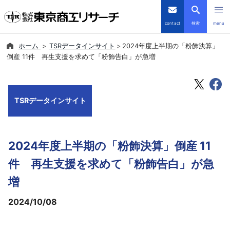
contact
検索
menu
ホーム
TSRデータインサイト
2024年度上半期の「粉飾決算」
倒産・注目企業情報
倒産 11件 再生支援を求めて「粉飾告白」が急増
TSRデータインサイト
TSRデータインサイト
TSR-PLUS
優良企業サイト
2024年度上半期の「粉飾決算」倒産 11
会社案内
件 再生支援を求めて「粉飾告白」が急
増
商品・サービス
2024/10/08
導入事例