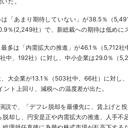
聞いた。
あまり期待していない」が38.5％（5,491社
.9％(2,249社）で、新総裁への期待は低め
は「内需拡大の推進」が46.1％（5,712社中
社中、192社）に対し、中小企業は29.0％（5,2
業が13.1％（503社中、66社）に対し、中小
.2ポイント上回り、減税への温度差が出た。
明演説で、「デフレ脱却を最優先に、賃上げと
ら脱却し、円安是正や内需拡大の推進、人手不
、総理就任直後に為替や株式市場が乱高下する