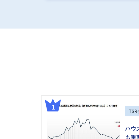
TS
ハウ
も重