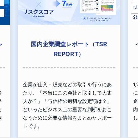
国内企業調査レポート（TSR
レ
REPORT）
企業が仕入・販売などの取引を行うにあ
1
、
たり、「本当にこの会社と取引して大丈
に
業
夫か？」「与信枠の適切な設定額は？」
企
手
といったビジネス上の重要な判断をおこ
内
る
なうために必要な情報をまとめたレポー
し
用
トです。