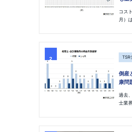
コス
月）は
TS
2
倒産
康問
過去
士業界