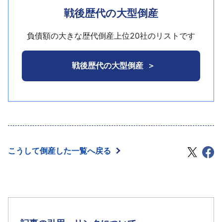
同社は（株）日新に商号変更した。平成19年1月30日
出資となる）。平成5年6月「神戸西神オリエンタル
財務内容も大幅な債務超過を抱え、会員からは預託
戦後歴代の大型倒産
の株主総会で解散を決議し、平成19年2月1日に特別
ホテル」を開業。同ホテルは、客室184室、コンベン
金の返還訴訟も発生し、成り行きが注目されてい
清算手続開始を申し立てていた。なお、申立代理人
ションホールや宴会場を多数備えた大型ホテルで、
た。
負債額の大きな歴代倒産上位20社のリストです
は山崎圭弁護士（名古屋市東区東桜1−3−8、電話
西神地区の中核施設として位置づけられていた。
152−950−2888）他1名。
しかし、いわゆるバブル期に建設された施設のた
戦後歴代の大型倒産
め、初期投資の負担が大きかったほか、新興住宅地
に立地する条件の悪さもあり、業績は赤字決算が続
いていた。平成16年12月には産業再生機構の支援が
決定、以後は同機構の指導下で再建を図った。しか
し、その後も赤字基調は変わらず、平成18年2月期は
年商24億3600万円、当期損失3億9800万円という実
こうして倒産した一覧へ戻る
績で、95億9200万円の債務超過の状態にあった。
ダイエーのコア事業への経営資源の集中という再建
方針に基づき、平成17年11月にはマンションデベロッ
パーの（株）ヒューザー（東京都千代田区）への事
業譲渡が決定したが、その後ヒューザーの耐震偽装