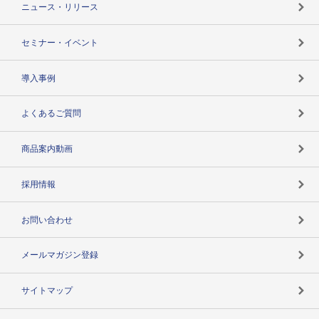
ニュース・リリース
失敗しない与信管理とは
決算情報
セミナー・イベント
海外取引のノウハウ
パートナー体制
導入事例
企業データの有効活用
マルチステークホルダー
よくあるご質問
コンプライアンスチェック
商品案内動画
用語辞典
採用情報
お問い合わせ
メールマガジン登録
サイトマップ