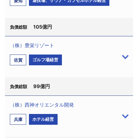
遊技場、サウナ・カプセルホテル経営
愛知
律事務所、大阪市北区西天満4−4−18 梅ヶ枝中央ビ
和30年7月、資本金4億円、榎通雄社長、従業員1075
ル7Ｆ、電話06−6363—7800）が選任されている。
名）は6月19日、東京地裁に民事再生手続開始を申し
負債は会員権の預託金約114億円を含め約227億円。
立てた。申立代理人は増岡研介弁護士（新宿区愛住
105億円
町1、電話03−3357−3775）、監督委員には永島正春
負債総額
同社は昭和
41年3月、山一興産（株）として大阪市
弁護士（千代田区丸の内3−3−1、電話
にて設立。平成1年3月、ゴルフ場の経営を目的に
03−3211−1791）が選任された。負債は債権者1923
（株）豊栄リゾート
（株）上月カントリー倶楽部に商号変更。平成5年4
名に対し約124億3300万円。
（株）日新（名古屋市中区金山
4−1−20、設立昭和62
月、総工費約200億円を以って上月カントリー倶楽部
ゴルフ場経営
佐賀
年6月、資本金1億円、津村達也社長）は5月24日、名
をオープン。約840名の会員を擁し、ピーク時の平成
同社は昭和5年8月創業、同30年7月に法人化。同37
古屋地裁にて特別清算手続開始が決定した。負債は
6年には年間来場者数42000人を数えた。しかし、ゴ
年に生理用ナプキン製造を開始して以来、清浄綿、
約105億円。
ルフ場開発費用が予定外に膨らみ多額の借入金を抱
お産パットなど紙綿製品製造を展開し業容を拡大、
99億円
負債総額
えていたうえ、それ以後は来場者数の減少が続き経
特に医療機関向けの産科用品ではトップクラスのシ
同社は、昭和
62年6月に名古屋市中川区において、親
営が悪化し、多額の債務超過状態にあった。
ェアを占めていた。その後、ＯＥＭ商品を主体とし
会社であった旧・日新観光（株）向けのクリーニン
（株）西神オリエンタル開発
た救急医療品や健康食品の配置薬事業にも参入、近
グ業を行うべく（株）サンケア・サービスとして設
平成
11年11月より会員権預託金の返還請求が始まっ
（株）豊栄リゾート（佐賀県杵島郡江北町山口花
年は紙綿製品製造（40％）、配置薬・健康食品
立された。平成11年5月に日新観光（株）に商号変
たが、その原資難から会員権の分権及び預託金据置
ホテル経営
兵庫
祭
1026−3、設立平成4年4月、資本金3000万円、徳
（60％）の割合で推移、ピークとなる平成12年7月期
更。平成12年11月には旧・日新観光（株）を吸収合併
期間の10年延長等で対応していた。また、平成14年
久仁社長、従業員75名）は6月8日、東京地裁に民事
には年商189億2400万円をあげていた。
している。本社同所、名古屋駅前、愛知県七宝町に
12月よりゴルフ場の運営は関連会社の（株）上月グ
再生手続開始を申し立て、6月14日開始決定を受け