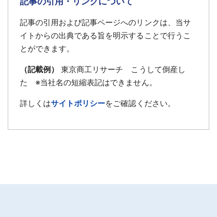
記事の引用・リンクについて
問題発生が発生したことで同社への売却は白紙撤
回。平成18年6月に事業投資ファンド運営会社（株）
記事の引用および記事ページへのリンクは、当サ
ジェイ･ウィル･パートナーズ（東京都千代田区）の
イトからの出典である旨を明示することで行うこ
子会社（有）ジェイ･ピー・ティー（東京都中央区、
とができます。
特別目的会社）にダイエーが持つ全株式が売却され
（記載例）
東京商工リサーチ こうして倒産し
た。以降、ホテルの運営は同ファンドグループの関
た ※当社名の短縮表記はできません。
連会社に委ねられ、同社は最終処理のため特別清算
手続開始を申し立てることとなった。
詳しくは
サイトポリシー
をご確認ください。