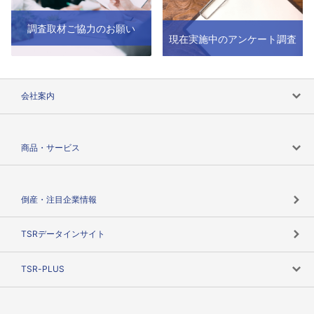
調査取材ご協力のお願い
現在実施中のアンケート調査
会社案内
会社案内トップ
商品・サービス
会社概要
カテゴリで探す
倒産・注目企業情報
TSRのビジョン
目的で探す
TSRデータインサイト
創業のあゆみ
ニーズで探す
TSR-PLUS
TSRのCSR
役割で探す
TSR-PLUSトップ
支社店一覧