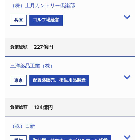
（株）上月カントリー倶楽部
採用情報
ゴルフ場経営
兵庫
よくあるご質問
English
227億円
負債総額
三洋薬品工業（株）
（株）上月カントリー倶楽部（兵庫県佐用郡佐用町
配置薬販売、衛生用品製造
東京
早瀬
669−1、設立昭和41年5月、資本金2000万円、
山田一男社長、従業員2名）は4月26日、債権者より
大阪地裁へ会社更生手続開始を申し立てられ、5月31
124億円
日同地裁より更生手続開始決定を受けた。申立代理
負債総額
人は、尾崎幸弘弁護士（神戸市中央区多聞通
4−1−3 ナカヤマビル2Ｆ、電話078−366−5627）
（株）日新
他2名。管財人には印藤弘二弁護士（はばたき綜合法
三洋薬品工業（株）（台東区東上野1−8−6、設立昭