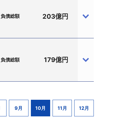
、パー72）を開場。バブル期には高額
決が下されたのをはじめ、同17年9月に
203億円
負債総額
長）と関係会社の（株）ティー・オー・ケ
は年商7億2000万円をあげていた。
全額の支払を命じる判決が下る等、中途
株）アーキ・クエスト（同所、登記上：
たため売上は減少。同13年5月には債
いなどで経済産業省と東京都より立ち入
裁に破産手続開始を申し立て、10月17日
マンサックスグループに営業を譲渡し経
電話03−3212−1451）。負債総額
たことから今回の申立となった。
契約および授業時間が70時間（105
ストが約2億円。
明らかにされていない点や、ゴルフ場会
179億円
負債総額
厳しい環境下にあった。今期に入ってか
、設立平成8年5月2日、資本金69億
証を行っていた。平成9年7月東海興業
による再建を求め、会員有志10名から
売却や拠店の閉鎖などを進めていた。今
25日大阪地裁に再生手続を取り下げるとと
入っていたが、ここにきて整理の目処が
田区内幸町1−1−7、さくら共同法律事
務提携、新株予約権発行による資金調達
。破産管財人は佐々木豊弁護士（大阪市
）アーキ・クエストは平成2年設立の建
6日早朝の更生手続開始申立となった。
めていたが、不動産処分などが終了した
0分より。なお、東海興業では「3社の破
心に業容を拡大し、平成14年4月には
万円、兼友裕之代表清算人）は、9月26
月
9月
10月
11月
12月
をあげていた。平成17年6月期からグル
浅岡輝彦弁護士（千代田区丸の内
収資金の大半を借入金に依存したことで
。負債総額は179億8000万円。
の売却による負債の圧縮を続けたが、借
円についての弁済条件変更を求める特定