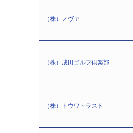
（株）ノヴァ
（株）成田ゴルフ倶楽部
（株）ノヴァ（ジャスダック上場、大阪市
2190名）は、10月26日大阪地裁
北浜3−7−12東京建物大阪ビル8F、共
号館2F、北総合法律事務所、電話06−6
所、電話06−6366−0015）。負債
（株）トウワトラスト
（株）成田ゴルフ倶楽部（成田市大室12
同社は語学スクール最大手で、「駅前
再生手続開始を申し立てた。申立代理人は
講できる「お茶の間留学」や「ＮＯＶ
員には瀬戸英雄弁護士（千代田区九段北4
金制度をうたった広告戦略も図り、平成1