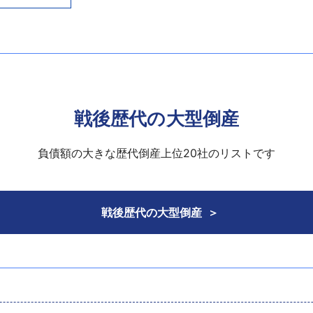
コンの（株）フジタ（東証2部上場、新：フジタ）の建設関連不
の打開を試みた。
旧：フジタ（現：（株）エーシー・リアルエステート、同17年
建設事業を引き継ぐ形で設立されたが、同17年3月期で大幅な債
高570億4200万円に対し101億4200万円もの赤字となり
。新：フジタは「私的整理ガイドライン」の手続により債務免
たことなどで、特定調停成立の見通しが立たなくなった結果、
業の会社分割を実施。これらの中期経営計画に基づいて同社が
金繰りの安定化に努めたが果たせず、民事再生手続による再建
2500万円をあげたものの、4億7100万円の当期損失を計上
ＰＳ事業」（Ｗｅｂサイトの構築・運営に関する業務）につい
戦後歴代の大型倒産
ていたが、ここにきて債務整理の目処がたったことから、9月
向を表明している。
負債額の大きな歴代倒産上位20社のリストです
戦後歴代の大型倒産