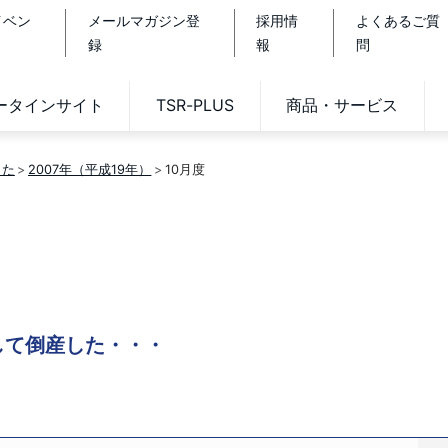
イベン
メールマガジン登
採用情
よくあるご質
録
報
問
データインサイト
TSR-PLUS
商品・サービス
した
2007年（平成19年）
10月度
うして倒産した・・・