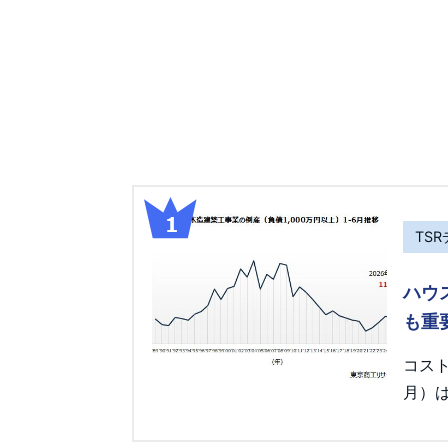
TS
ハウ
も重
コス
月）は