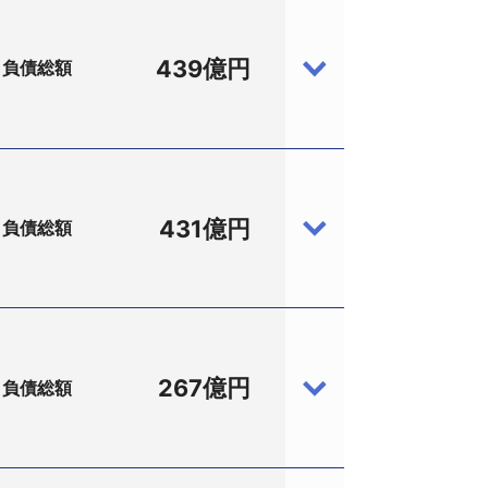
439億円
負債総額
431億円
負債総額
020万円、吉里仁見代表他2名、従業員
は木村圭二郎弁護士ほか（大阪市中央区
弁護士(大阪市北区西天満4−7−1北ビル1
4西天満あさひビル3階、高橋典明法律事務
約150億円は敷金・保証金である。
267億円
負債総額
業員5名）は、10月3日東京地裁に民事
レーズに、自宅でテレビ電話を使用し受
、電話03−5562−8500）。監督委
ビＣＭを展開していた。また、教育給付
れた。負債総額は債権者約900名に対し
3月期末には994校、受講生は47万