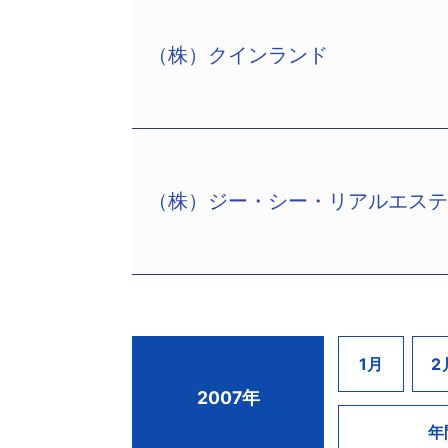
約431億円。
5000人を抱えるまでに成長し、売上高
同社は、昭和56年設立のゴルフ場経営
しかし、中途解約を巡るトラブルが多発
（株）クインランド
（株）トウワトラスト（中央区八丁堀2
の会員権募集を行ったことで話題となり
も受講契約を中途解約した未受講分の
ー（同所、登記上：千代田区神田小川町3
しかし、会員権が高額だったことから会
解約時の受講料を巡るトラブルや苦情が
千代田区神田神保町3−4−17、設立平成
務の分割返済計画を策定し、運営管理業
り検査を受けるなど、イメージダウン
破産手続開始決定を受けた。破産管財人は
営立て直しを進めていたが、ここにき
こうしたなか、平成19年6月13日経
は（株）トウワトラストが約267億円
なおその後、スポンサーに内定してい
（株）ジー・シー・リアルエス
回）を超えるコースほか一部業務につ
（株）クインランド（大証ヘラクレス上
（株）トウワトラストは、中堅ゼネコ
員権や担保設定の状況等について納得
らも受講生の確保は計画を下回ってい
5014万円、岩田昌之社長、従業員88
（株）の会社更生手続開始申立（同17
10月24日同地裁へ会社更生手続開始
年夏以降従業員や外国人講師に対する
もに、あらたに破産手続開始を申し立
立ったことから今回の申立となった。
務所、電話03−5511−4400）ほか4名
を図っていた。しかし業況は改善せず、
中央区北浜2−1−3北浜清友会館6Ｆ、電話
築設計・コンサルタント会社。両社と
ことから今回の申立となった。3社の債権
同社は「ＤＭＥＳ」（デジタル・マー
産手続開始決定は業績に影響はない」
（株）ジー・シー・リアルエステート（渋
1月
2
ナスダックジャパン（現ヘラクレス市場）
日東京地裁に特別清算手続開始を申し立
ープの拡大、新規事業への進出を図る
2007年
2−1−1、あさひ法律事務所、電話03−
有利子負債額が膨張する一方で、買収
年
入金の約定通りの弁済が困難となったこ