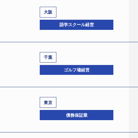
大阪
語学スクール経営
千葉
中央区西心斎橋2−3−2、設立昭和49年5月、資本金50億1
ゴルフ場経営
へ会社更生手続開始を申し立て保全管理命令を受けた。申立代理人
栄法律事務所、電話06−6222−5755）。保全管理人は東畠敏明
365−7778)、高橋典明弁護士（大阪市北区西天満1−10−1
総額は平成19年7月末時点の数値で439億円200万円。このうち
東京
7、設立昭和56年5月、資本金8000万円、桐谷重毅社長、従
債務保証業
留学」「講師はすべてネイティブスピーカー」をキャッチフ
宮崎信太郎弁護士（港区赤坂1−12−32、西村あさひ法律事務所
Ａうさぎ」をキャラクターとして使用するなどユニークなテレ
−1−3、ＬＭ法律事務所、電話03−3239−3100）が選任さ
6年9月から300余りの拠店をオープンし、ピーク時の同18年