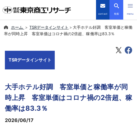
contact
検索
menu
ホーム
TSRデータインサイト
大手ホテル好調 客室単価と稼働
倒産・注目企業情報
率が同時上昇 客室単価はコロナ禍の2倍超、稼働率は83.3％
TSRデータインサイト
TSRデータインサイト
TSR-PLUS
優良企業サイト
大手ホテル好調 客室単価と稼働率が同
会社案内
時上昇 客室単価はコロナ禍の2倍超、稼
働率は83.3％
商品・サービス
2026/06/17
導入事例