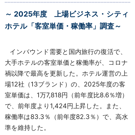
採用情報
～ 2025年度 上場ビジネス・シティ
よくあるご質問
ホテル「客室単価・稼働率」調査～
English
インバウンド需要と国内旅行の復活で、
大手ホテルの客室単価と稼働率が、コロナ
禍以降で最高を更新した。ホテル運営の上
場12社（13ブランド）の、2025年度の客
室単価は、1万7,818円（前年度比8.6％増）
で、前年度より1,424円上昇した。また、
稼働率は83.3％（前年度82.3％）で、高水
準を維持した。