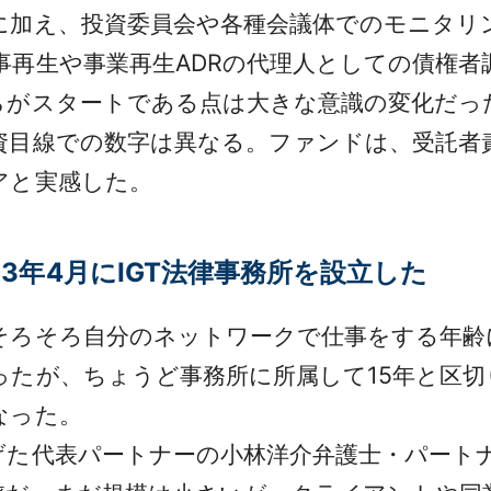
に加え、投資委員会や各種会議体でのモニタリ
事再生や事業再生ADRの代理人としての債権者
らがスタートである点は大きな意識の変化だっ
資目線での数字は異なる。ファンドは、受託者
アと実感した。
3年4月にIGT法律事務所を設立した
ろそろ自分のネットワークで仕事をする年齢
ったが、ちょうど事務所に所属して15年と区
なった。
た代表パートナーの小林洋介弁護士・パート