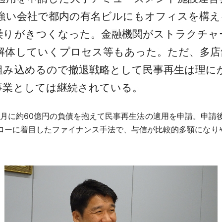
の強い会社で都内の有名ビルにもオフィスを構
繰りがきつくなった。金融機関がストラクチャ
解体していくプロセス等もあった。ただ、多店
組み込めるので撤退戦略として民事再生は理に
事業としては継続されている。
2015年6月に約60億円の負債を抱えて民事再生法の適用を申請。
ローに着目したファイナンス手法で、与信が比較的多額になり