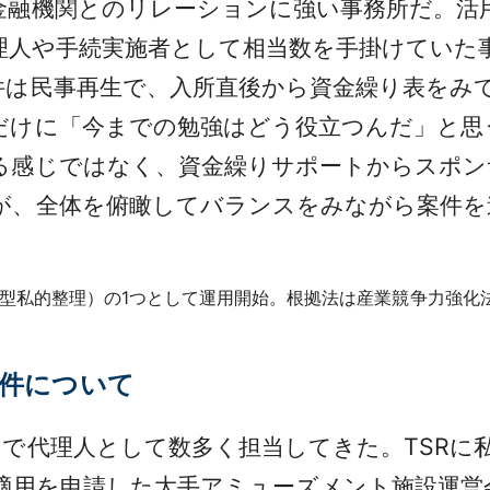
金融機関とのリレーションに強い事務所だ。活
代理人や手続実施者として相当数を手掛けていた
は民事再生で、入所直後から資金繰り表をみ
だけに「今までの勉強はどう役立つんだ」と思
る感じではなく、資金繰りサポートからスポン
が、全体を俯瞰してバランスをみながら案件を
準則型私的整理）の1つとして運用開始。根拠法は産業競争力強化
案件について
で代理人として数多く担当してきた。TSRに
の適用を申請した大手アミューズメント施設運