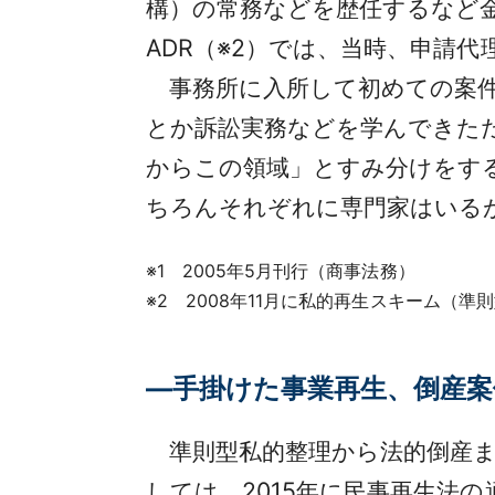
構）の常務などを歴任するなど
ADR（※2）では、当時、申請
事務所に入所して初めての案件
とか訴訟実務などを学んできた
からこの領域」とすみ分けをす
ちろんそれぞれに専門家はいる
※1 2005年5月刊行（商事法務）
※2 2008年11月に私的再生スキーム（
―手掛けた事業再生、倒産
準則型私的整理から法的倒産ま
しては、2015年に民事再生法